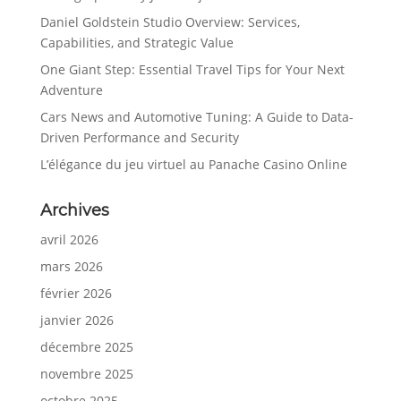
Daniel Goldstein Studio Overview: Services,
Capabilities, and Strategic Value
One Giant Step: Essential Travel Tips for Your Next
Adventure
Cars News and Automotive Tuning: A Guide to Data-
Driven Performance and Security
L’élégance du jeu virtuel au Panache Casino Online
Archives
avril 2026
mars 2026
février 2026
janvier 2026
décembre 2025
novembre 2025
octobre 2025