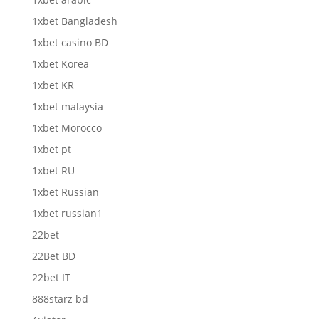
1xbet Bangladesh
1xbet casino BD
1xbet Korea
1xbet KR
1xbet malaysia
1xbet Morocco
1xbet pt
1xbet RU
1xbet Russian
1xbet russian1
22bet
22Bet BD
22bet IT
888starz bd