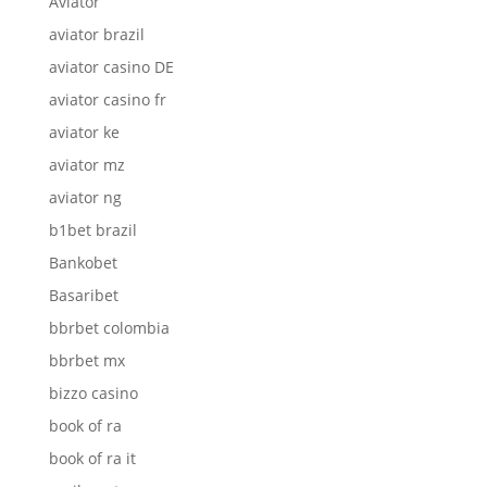
Aviator
aviator brazil
aviator casino DE
aviator casino fr
aviator ke
aviator mz
aviator ng
b1bet brazil
Bankobet
Basaribet
bbrbet colombia
bbrbet mx
bizzo casino
book of ra
book of ra it