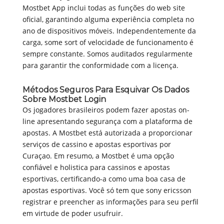
Mostbet App inclui todas as funções do web site
oficial, garantindo alguma experiência completa no
ano de dispositivos móveis. Independentemente da
carga, some sort of velocidade de funcionamento é
sempre constante. Somos auditados regularmente
para garantir the conformidade com a licença.
Métodos Seguros Para Esquivar Os Dados
Sobre Mostbet Login
Os jogadores brasileiros podem fazer apostas on-
line apresentando segurança com a plataforma de
apostas. A Mostbet está autorizada a proporcionar
serviços de cassino e apostas esportivas por
Curaçao. Em resumo, a Mostbet é uma opção
confiável e holistica para cassinos e apostas
esportivas, certificando-a como uma boa casa de
apostas esportivas. Você só tem que sony ericsson
registrar e preencher as informações para seu perfil
em virtude de poder usufruir.