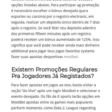
opções listadas abaixo. Para participar ag promoção,
é necessário escolher o bónus desejado (para
esportes ou cassino) por o registro electronic, em
seguida, realizar um depósito único dentro de 7 dias
após o registro. Se você fizer seu depósito adentro
dos primeiros fifteen minutos após um registro,
poderá receber um bónus aumentado de 125%. Isso
significa que você pode receber ainda mais dinheiro
additional para jogar teus jogos favoritos systems
fazer suas apostas desportivas
mostbet
.
Existem Promoções Regulares
Pra Jogadores Já Registados?
Para fazer apostas em jogos ao vivo, basta visitar a
seção “Ao Vivo” após um login Mostbet e selecionar o
evento desejado. Os fãs de E-sports terão opções em
MostBet apostas entre os games mais populares
perform momento, como Dota 2, League regarding