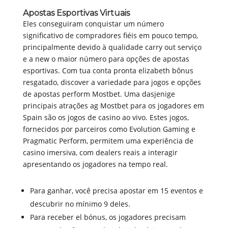
Apostas Esportivas Virtuais
Eles conseguiram conquistar um número
significativo de compradores fiéis em pouco tempo,
principalmente devido à qualidade carry out serviço
e a new o maior número para opções de apostas
esportivas. Com tua conta pronta elizabeth bônus
resgatado, discover a variedade para jogos e opções
de apostas perform Mostbet. Uma dasjenige
principais atrações ag Mostbet para os jogadores em
Spain são os jogos de casino ao vivo. Estes jogos,
fornecidos por parceiros como Evolution Gaming e
Pragmatic Perform, permitem uma experiência de
casino imersiva, com dealers reais a interagir
apresentando os jogadores na tempo real.
Para ganhar, você precisa apostar em 15 eventos e
descubrir no mínimo 9 deles.
Para receber el bónus, os jogadores precisam