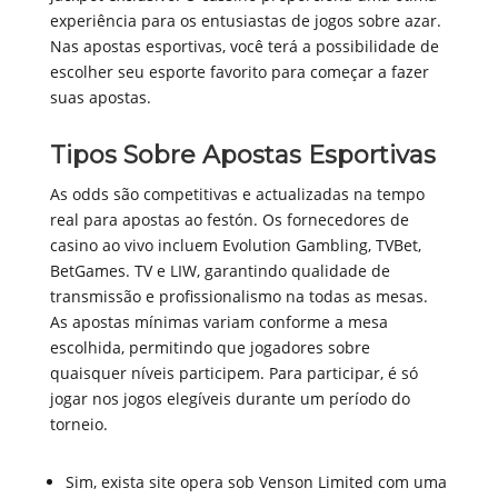
experiência para os entusiastas de jogos sobre azar.
Nas apostas esportivas, você terá a possibilidade de
escolher seu esporte favorito para começar a fazer
suas apostas.
Tipos Sobre Apostas Esportivas
As odds são competitivas e actualizadas na tempo
real para apostas ao festón. Os fornecedores de
casino ao vivo incluem Evolution Gambling, TVBet,
BetGames. TV e LIW, garantindo qualidade de
transmissão e profissionalismo na todas as mesas.
As apostas mínimas variam conforme a mesa
escolhida, permitindo que jogadores sobre
quaisquer níveis participem. Para participar, é só
jogar nos jogos elegíveis durante um período do
torneio.
Sim, exista site opera sob Venson Limited com uma