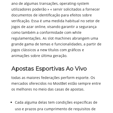
ano de algumas transações, operating-system
utilizadores poderão » « servir solicitados a fornecer
documentos de identificação para efeitos sobre
verificação. Essa é uma medida habitual no setor de
jogos de azar online, visando garantir a segurança
como também a conformidade com while
regulamentações. As slot machines abrangem uma
grande gama de temas e funcionalidades, a partir de
jogos clássicos a new títulos com gráficos e
animações sobre última geração.
Apostas Esportivas Ao Vivo
todas as maiores federações perform esporte. Os
mercados oferecidos no MostBet estão sempre entre
os melhores no meio das casas de apostas.
Cada alguma delas tem condições específicas de
uso e prazos pra cumprimento de requisitos de