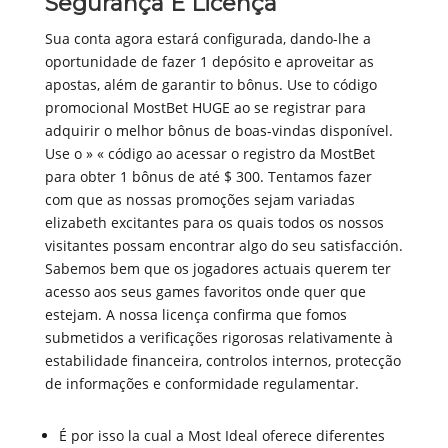
Segurança E Licença
Sua conta agora estará configurada, dando-lhe a
oportunidade de fazer 1 depósito e aproveitar as
apostas, além de garantir to bônus. Use to código
promocional MostBet HUGE ao se registrar para
adquirir o melhor bônus de boas-vindas disponível.
Use o » « código ao acessar o registro da MostBet
para obter 1 bônus de até $ 300. Tentamos fazer
com que as nossas promoções sejam variadas
elizabeth excitantes para os quais todos os nossos
visitantes possam encontrar algo do seu satisfacción.
Sabemos bem que os jogadores actuais querem ter
acesso aos seus games favoritos onde quer que
estejam. A nossa licença confirma que fomos
submetidos a verificações rigorosas relativamente à
estabilidade financeira, controlos internos, protecção
de informações e conformidade regulamentar.
É por isso la cual a Most Ideal oferece diferentes