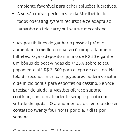
ambiente favorável para achar soluções lucrativas.
A versão móvel perform site da Mostbet inclui
todos operating system recursos e ze adapta ao
tamanho da tela carry out seu » « mecanismo.
Suas possibilities de ganhar o possível prêmio
aumentam à medida o qual você compra também
bilhetes. Faça o depósito mínimo de R$ 50 e ganhe
um bônus de boas-vindas de +125% sobre to seu
pagamento até R$ 2. 500 para o jogo de cassino. Na
tela de reconocimiento, os jogadores podem solicitar
o de início bônus para esportes ou cassino. Se você
precisar de ajuda, a Mostbet oferece suporte
contínuo, com um atendente sempre pronto em
virtude de ajudar. O atendimento ao cliente pode ser
contatado twenty four horas por dia, 7 dias por
semana.