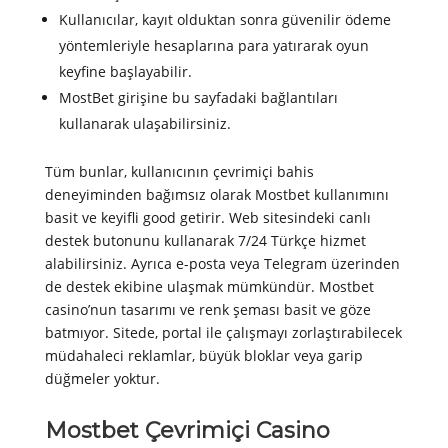
Kullanıcılar, kayıt olduktan sonra güvenilir ödeme
yöntemleriyle hesaplarına para yatırarak oyun
keyfine başlayabilir.
MostBet girişine bu sayfadaki bağlantıları
kullanarak ulaşabilirsiniz.
Tüm bunlar, kullanıcının çevrimiçi bahis
deneyiminden bağımsız olarak Mostbet kullanımını
basit ve keyifli good getirir. Web sitesindeki canlı
destek butonunu kullanarak 7/24 Türkçe hizmet
alabilirsiniz. Ayrıca e-posta veya Telegram üzerinden
de destek ekibine ulaşmak mümkündür. Mostbet
casino’nun tasarımı ve renk şeması basit ve göze
batmıyor. Sitede, portal ile çalışmayı zorlaştırabilecek
müdahaleci reklamlar, büyük bloklar veya garip
düğmeler yoktur.
Mostbet Çevrimiçi Casino