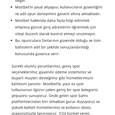
değer.
Mostbet’in yasal altyapısı, kullanıcıların güvenliğini
ve adil oyun deneyimini garanti altına almaktadır.
Mostbet hakkında daha fazla bilgi edinmek
empieza güncel giriş adreslerini öğrenmek için
siteyi düzenli olarak kontrol etmeyi unutmayın.
Bu, oyunculara fonlarının güvende olduğu ve tüm
bahislerin adil bir şekilde sonuçlandırıldığı
konusunda güvence verir.
Sürekli olumlu yorumlarımız, geniş spor
seçeneklerimiz, güvenilir ödeme sistemimiz ve
duyarlı müşteri desteğimiz gibi hizmetlerimizin
kalitesini yansıtır. Mostbet’te, your ex spor
tutkununun ilgisini çeken geniş bir spor kategorisi
yelpazesi sunuyoruz. Önde gelen spor bahis
platformlarından biri olmaktan gurur duyuyoruz ve
yüksek kaliteli hizmetlerimiz ve kullanıcı dostu
arayüzümüzle tanınıyoruz. 7/24 hizmet veren