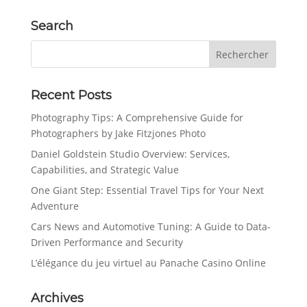
Search
Recent Posts
Photography Tips: A Comprehensive Guide for
Photographers by Jake Fitzjones Photo
Daniel Goldstein Studio Overview: Services,
Capabilities, and Strategic Value
One Giant Step: Essential Travel Tips for Your Next
Adventure
Cars News and Automotive Tuning: A Guide to Data-
Driven Performance and Security
L’élégance du jeu virtuel au Panache Casino Online
Archives