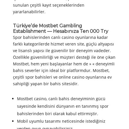
sunulan çeşitli kayıt seçeneklerinden
yararlanabilirler.
Türkiye’de Mostbet Gambling
Establishment — Hesabınıza Ten 000 Try
Spor bahislerinden canlı casino oyunlarına kadar
farklı kategorilerde hizmet veren site, güçlü altyapısı
ve lisanslı yapısı ile güvenilir bir deneyim vadeder.
Özellikle güvenilirliği ve müşteri desteği ile öne çıkan
Mostbet, hem yeni başlayanlar hem de » « deneyimli
bahis severler için ideal bir platformdur. Mostbet,
çeşitli spor bahisleri ve online casino oyunlarına ev
sahipliği yapan bir bahis sitesidir.
Mostbet casino, canlı bahis deneyiminin gücü
sayesinde kendisini dünyanın en tanınmış spor
bahislerinden biri olarak kabul ettirmiştir.
Mobil uyumlu tasarımı neticesinde istediğiniz
yerden oyun oynayabilirsiniz.