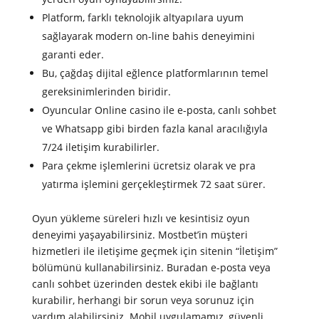
Platform, farklı teknolojik altyapılara uyum
sağlayarak modern on-line bahis deneyimini
garanti eder.
Bu, çağdaş dijital eğlence platformlarının temel
gereksinimlerinden biridir.
Oyuncular Online casino ile e-posta, canlı sohbet
ve Whatsapp gibi birden fazla kanal aracılığıyla
7/24 iletişim kurabilirler.
Para çekme işlemlerini ücretsiz olarak ve pra
yatırma işlemini gerçekleştirmek 72 saat sürer.
Oyun yükleme süreleri hızlı ve kesintisiz oyun
deneyimi yaşayabilirsiniz. Mostbet’in müşteri
hizmetleri ile iletişime geçmek için sitenin “İletişim”
bölümünü kullanabilirsiniz. Buradan e-posta veya
canlı sohbet üzerinden destek ekibi ile bağlantı
kurabilir, herhangi bir sorun veya sorunuz için
yardım alabilirsiniz. Mobil uygulamamız, güvenli