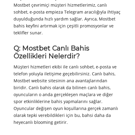
Mostbet çevrimiçi müşteri hizmetlerimiz, canlı
sohbet, e-posta empieza Telegram aracılığıyla ihtiyaç
duyulduğunda hızlı yardım sağlar. Ayrıca, Mostbet
bahis keyfini artırmak için çeşitli promosyonlar ve
teklifler sunar.
Q: Mostbet Canlı Bahis
Özellikleri Nelerdir?
Müşteri hizmetleri ekibi ile canlı sohbet, e-posta ve
telefon yoluyla iletişime geçebilirsiniz. Canlı bahis,
Mostbet website sitesinin ana avantajlarından
biridir. Canlı bahis olarak da bilinen canlı bahis,
oyuncuların o anda gerçekleşen maçlara ve diğer
spor etkinliklerine bahis yapmalarını sağlar.
Oyuncular değişen oyun koşullarına gerçek zamanlı
olarak tepki verebildikleri için bu, bahsi daha da
heyecanlı blooming getirir.