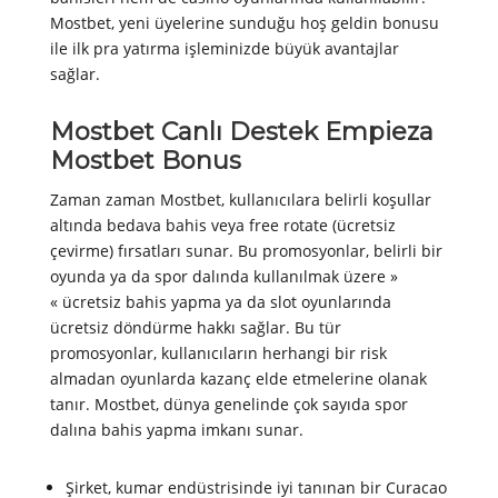
Mostbet, yeni üyelerine sunduğu hoş geldin bonusu
ile ilk pra yatırma işleminizde büyük avantajlar
sağlar.
Mostbet Canlı Destek Empieza
Mostbet Bonus
Zaman zaman Mostbet, kullanıcılara belirli koşullar
altında bedava bahis veya free rotate (ücretsiz
çevirme) fırsatları sunar. Bu promosyonlar, belirli bir
oyunda ya da spor dalında kullanılmak üzere »
« ücretsiz bahis yapma ya da slot oyunlarında
ücretsiz döndürme hakkı sağlar. Bu tür
promosyonlar, kullanıcıların herhangi bir risk
almadan oyunlarda kazanç elde etmelerine olanak
tanır. Mostbet, dünya genelinde çok sayıda spor
dalına bahis yapma imkanı sunar.
Şirket, kumar endüstrisinde iyi tanınan bir Curacao