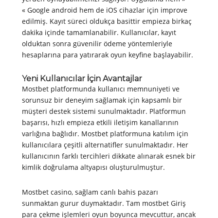
« Google android hem de iOS cihazlar için improve
edilmiş. Kayıt süreci oldukça basittir empieza birkaç
dakika içinde tamamlanabilir. Kullanıcılar, kayıt
olduktan sonra güvenilir ödeme yöntemleriyle
hesaplarına para yatırarak oyun keyfine başlayabilir.
Yeni Kullanıcılar İçin Avantajlar
Mostbet platformunda kullanıcı memnuniyeti ve
sorunsuz bir deneyim sağlamak için kapsamlı bir
müşteri destek sistemi sunulmaktadır. Platformun
başarısı, hızlı empieza etkili iletişim kanallarının
varlığına bağlıdır. Mostbet platformuna katılım için
kullanıcılara çeşitli alternatifler sunulmaktadır. Her
kullanıcının farklı tercihleri dikkate alınarak esnek bir
kimlik doğrulama altyapısı oluşturulmuştur.
Mostbet casino, sağlam canlı bahis pazarı
sunmaktan gurur duymaktadır. Tam mostbet Giriş
para çekme işlemleri oyun boyunca mevcuttur, ancak