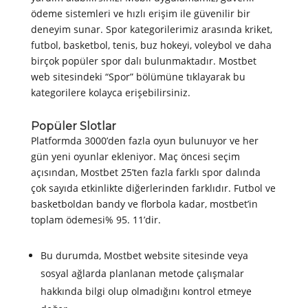
ödeme sistemleri ve hızlı erişim ile güvenilir bir
deneyim sunar. Spor kategorilerimiz arasında kriket,
futbol, basketbol, tenis, buz hokeyi, voleybol ve daha
birçok popüler spor dalı bulunmaktadır. Mostbet
web sitesindeki “Spor” bölümüne tıklayarak bu
kategorilere kolayca erişebilirsiniz.
Popüler Slotlar
Platformda 3000’den fazla oyun bulunuyor ve her
gün yeni oyunlar ekleniyor. Maç öncesi seçim
açısından, Mostbet 25’ten fazla farklı spor dalında
çok sayıda etkinlikte diğerlerinden farklıdır. Futbol ve
basketboldan bandy ve florbola kadar, mostbet’in
toplam ödemesi% 95. 11’dir.
Bu durumda, Mostbet website sitesinde veya
sosyal ağlarda planlanan metode çalışmalar
hakkında bilgi olup olmadığını kontrol etmeye