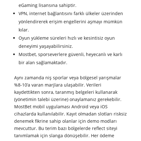
eGaming lisansına sahiptir.
VPN, internet bağlantısını farklı ülkeler üzerinden
yönlendirerek erişim engellerini aşmayı mümkün
kılar.
Oyun yükleme süreleri hızlı ve kesintisiz oyun
deneyimi yaşayabilirsiniz.
Mostbet, sporseverlere güvenli, heyecanlı ve karlı
bir alan sağlamaktadır.
Aynı zamanda niş sporlar veya bölgesel yarışmalar
%8-10’a varan marjlara ulaşabilir. Verileri
kaydettikten sonra, taranmış belgeleri kullanarak
(yönetimin talebi üzerine) onaylamanız gerekebilir.
MostBet mobil uygulaması Android veya iOS
cihazlarda kullanılabilir. Kayıt olmadan slotları risksiz
denemek fikrine sahip olanlar için demo modları
mevcuttur. Bu terim bazı bölgelerde reflect siteyi
tanımlamak için slanga dönüşebilir. Her ödeme