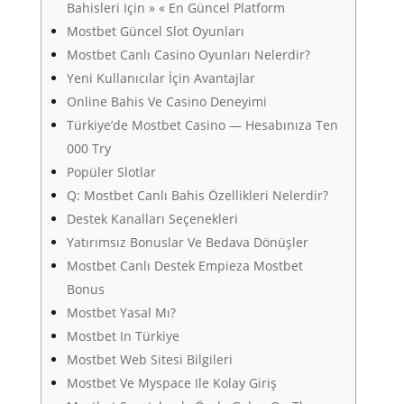
Bahisleri Için » « En Güncel Platform
Mostbet Güncel Slot Oyunları
Mostbet Canlı Casino Oyunları Nelerdir?
Yeni Kullanıcılar İçin Avantajlar
Online Bahis Ve Casino Deneyimi
Türkiye’de Mostbet Casino — Hesabınıza Ten
000 Try
Popüler Slotlar
Q: Mostbet Canlı Bahis Özellikleri Nelerdir?
Destek Kanalları Seçenekleri
Yatırımsız Bonuslar Ve Bedava Dönüşler
Mostbet Canlı Destek Empieza Mostbet
Bonus
Mostbet Yasal Mı?
Mostbet In Türkiye
Mostbet Web Sitesi Bilgileri
Mostbet Ve Myspace Ile Kolay Giriş