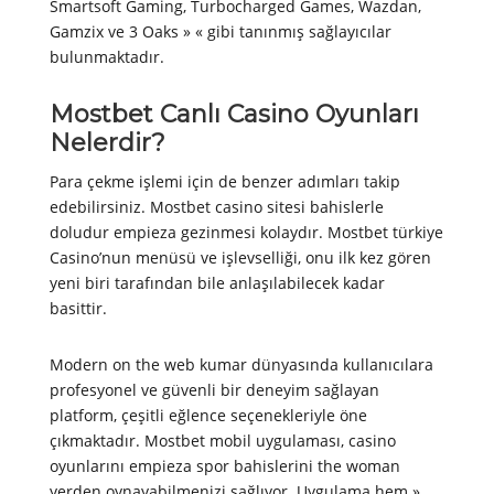
Smartsoft Gaming, Turbocharged Games, Wazdan,
Gamzix ve 3 Oaks » « gibi tanınmış sağlayıcılar
bulunmaktadır.
Mostbet Canlı Casino Oyunları
Nelerdir?
Para çekme işlemi için de benzer adımları takip
edebilirsiniz. Mostbet casino sitesi bahislerle
doludur empieza gezinmesi kolaydır. Mostbet türkiye
Casino’nun menüsü ve işlevselliği, onu ilk kez gören
yeni biri tarafından bile anlaşılabilecek kadar
basittir.
Modern on the web kumar dünyasında kullanıcılara
profesyonel ve güvenli bir deneyim sağlayan
platform, çeşitli eğlence seçenekleriyle öne
çıkmaktadır. Mostbet mobil uygulaması, casino
oyunlarını empieza spor bahislerini the woman
yerden oynayabilmenizi sağlıyor. Uygulama hem »