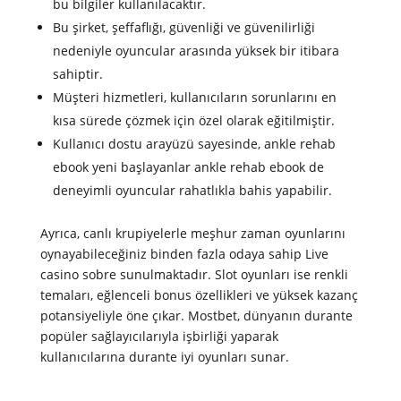
bu bilgiler kullanılacaktır.
Bu şirket, şeffaflığı, güvenliği ve güvenilirliği
nedeniyle oyuncular arasında yüksek bir itibara
sahiptir.
Müşteri hizmetleri, kullanıcıların sorunlarını en
kısa sürede çözmek için özel olarak eğitilmiştir.
Kullanıcı dostu arayüzü sayesinde, ankle rehab
ebook yeni başlayanlar ankle rehab ebook de
deneyimli oyuncular rahatlıkla bahis yapabilir.
Ayrıca, canlı krupiyelerle meşhur zaman oyunlarını
oynayabileceğiniz binden fazla odaya sahip Live
casino sobre sunulmaktadır. Slot oyunları ise renkli
temaları, eğlenceli bonus özellikleri ve yüksek kazanç
potansiyeliyle öne çıkar. Mostbet, dünyanın durante
popüler sağlayıcılarıyla işbirliği yaparak
kullanıcılarına durante iyi oyunları sunar.