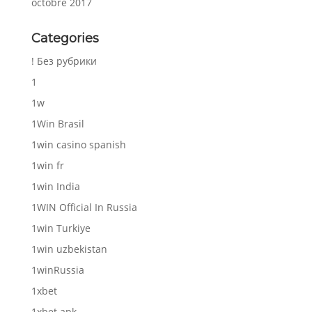
octobre 2017
Categories
! Без рубрики
1
1w
1Win Brasil
1win casino spanish
1win fr
1win India
1WIN Official In Russia
1win Turkiye
1win uzbekistan
1winRussia
1xbet
1xbet apk