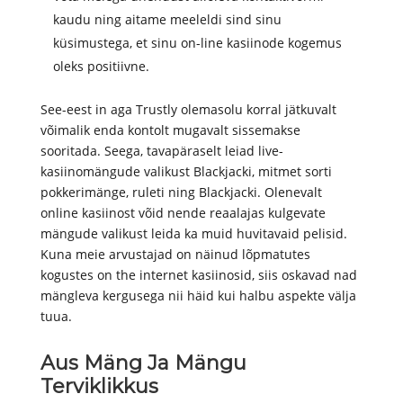
kaudu ning aitame meeleldi sind sinu
küsimustega, et sinu on-line kasiinode kogemus
oleks positiivne.
See-eest in aga Trustly olemasolu korral jätkuvalt
võimalik enda kontolt mugavalt sissemakse
sooritada. Seega, tavapäraselt leiad live-
kasiinomängude valikust Blackjacki, mitmet sorti
pokkerimänge, ruleti ning Blackjacki. Olenevalt
online kasiinost võid nende reaalajas kulgevate
mängude valikust leida ka muid huvitavaid pelisid.
Kuna meie arvustajad on näinud lõpmatutes
kogustes on the internet kasiinosid, siis oskavad nad
mängleva kergusega nii häid kui halbu aspekte välja
tuua.
Aus Mäng Ja Mängu
Terviklikkus