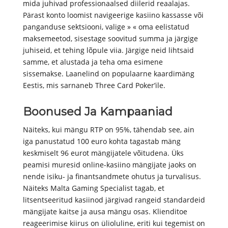
mida juhivad professionaalsed diilerid reaalajas.
Pärast konto loomist navigeerige kasiino kassasse või
panganduse sektsiooni, valige » « oma eelistatud
maksemeetod, sisestage soovitud summa ja järgige
juhiseid, et tehing lõpule viia. Järgige neid lihtsaid
samme, et alustada ja teha oma esimene
sissemakse. Laanelind on populaarne kaardimäng
Eestis, mis sarnaneb Three Card Poker’ile.
Boonused Ja Kampaaniad
Näiteks, kui mängu RTP on 95%, tähendab see, ain
iga panustatud 100 euro kohta tagastab mäng
keskmiselt 96 eurot mängijatele võitudena. Üks
peamisi muresid online-kasiino mängijate jaoks on
nende isiku- ja finantsandmete ohutus ja turvalisus.
Näiteks Malta Gaming Specialist tagab, et
litsentseeritud kasiinod järgivad rangeid standardeid
mängijate kaitse ja ausa mängu osas. Klienditoe
reageerimise kiirus on ülioluline, eriti kui tegemist on