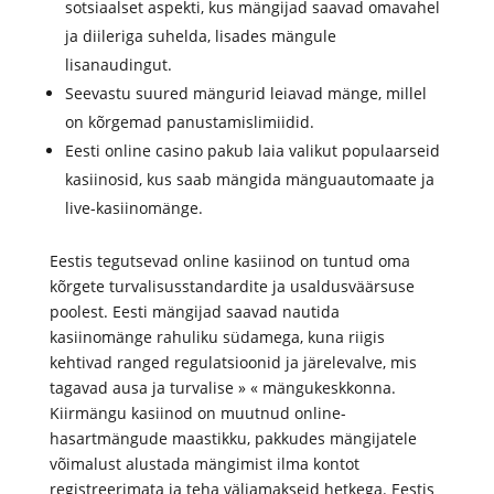
sotsiaalset aspekti, kus mängijad saavad omavahel
ja diileriga suhelda, lisades mängule
lisanaudingut.
Seevastu suured mängurid leiavad mänge, millel
on kõrgemad panustamislimiidid.
Eesti online casino pakub laia valikut populaarseid
kasiinosid, kus saab mängida mänguautomaate ja
live-kasiinomänge.
Eestis tegutsevad online kasiinod on tuntud oma
kõrgete turvalisusstandardite ja usaldusväärsuse
poolest. Eesti mängijad saavad nautida
kasiinomänge rahuliku südamega, kuna riigis
kehtivad ranged regulatsioonid ja järelevalve, mis
tagavad ausa ja turvalise » « mängukeskkonna.
Kiirmängu kasiinod on muutnud online-
hasartmängude maastikku, pakkudes mängijatele
võimalust alustada mängimist ilma kontot
registreerimata ja teha väljamakseid hetkega. Eestis