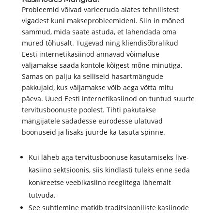
Probleemid võivad varieeruda alates tehnilistest
vigadest kuni makseprobleemideni. Siin in mõned
sammud, mida saate astuda, et lahendada oma
mured tõhusalt. Tugevad ning kliendisõbralikud
Eesti internetikasiinod annavad võimaluse
väljamakse saada kontole kõigest mõne minutiga.
Samas on palju ka selliseid hasartmängude
pakkujaid, kus väljamakse võib aega võtta mitu
päeva. Uued Eesti internetikasiinod on tuntud suurte
tervitusboonuste poolest. Tihti pakutakse
mängijatele sadadesse eurodesse ulatuvad
boonuseid ja lisaks juurde ka tasuta spinne.
Kui läheb aga tervitusboonuse kasutamiseks live-
kasiino sektsioonis, siis kindlasti tuleks enne seda
konkreetse veebikasiino reeglitega lähemalt
tutvuda.
See suhtlemine matkib traditsiooniliste kasiinode