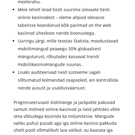
meelerahu.
Meie lehelt leiad Eesti suurima ülevaate Eesti
online kasiinodest – oleme allpool olevasse
tabelisse koondanud kõik parimad on the web
kasiinod üheskoos nende boonustega.
Uuringu järgi, mille teostas Statista, moodustavad
mobiilimängud peaaegu 50% globaalsest
mänguturust, rõhutades kasvavat trendi
mobiilikasiinomängude suunas.
Lisaks auditeerivad neid süsteeme sageli
sõltumatud kolmandad osapooled, ain kontrollida
nende ausust ja usaldusväärsust.
Progresseeruvaid slotimänge ja jackpotte pakuvad
samuti mitmed online-kasiinod ja neid jahtides võite
oma võitudega küünida ka miljonitesse. Mängude
valiku puhul püüab aga iga online-kasiino pakkuda
ühelt poolt võimalikult laia valikut, ou kaasata iga