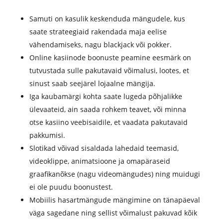
Samuti on kasulik keskenduda mängudele, kus
saate strateegiaid rakendada maja eelise
vähendamiseks, nagu blackjack või pokker.
Online kasiinode boonuste peamine eesmärk on
tutvustada sulle pakutavaid võimalusi, lootes, et
sinust saab seejärel lojaalne mängija.
Iga kaubamärgi kohta saate lugeda põhjalikke
ülevaateid, ain saada rohkem teavet, või minna
otse kasiino veebisaidile, et vaadata pakutavaid
pakkumisi.
Slotikad võivad sisaldada lahedaid teemasid,
videoklippe, animatsioone ja omapäraseid
graafikanõkse (nagu videomängudes) ning muidugi
ei ole puudu boonustest.
Mobiilis hasartmängude mängimine on tänapäeval
väga sagedane ning sellist võimalust pakuvad kõik