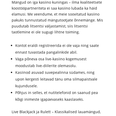
Mängud on iga kasiino kuningas – ilma kvaliteetsete
koostööpartneriteta ei saa kasiino lubada ka häid
elamusi. Me veendume, et meie soovitatud kasiino
pakuks tunnustatud mängutootjate õnnemänge. Mis
puudutab litsentsi väljastamist, siis litsentsi
taotlemine ei ole sugugi lihtne toiming.
Kontot eraldi registreerida ei ole vaja ning saate
ennast tuvastada pangalinkide abil.
Väga põneva osa live-kasiino kogemusest
moodustab live-diilerite olemasolu.
Kasiinod asuvad suvepealinna südames, ning
upon kergesti leitavad tänu oma silmapaistvale
kujundusele.
Põhjus in selles, et nutitelefonid on saanud pea
kõigi inimeste igapäevaseks kaaslaseks.
Live Blackjack ja Rulett – Klassikalised lauamängud,