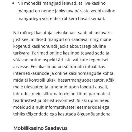
Nii mõnedki mängijad leiavad, et live-kasiino
mängud on nende jaoks tavapäraste veebikasiino
mängudega võrreldes rohkem hasartsemad.
Nii mõnegi kasutaja seisukohast saab otsustavaks
just see, millised mängud on saadaval ning mõne
kogenud kasiinohundi jaoks about isegi oluline
tarkvara. Parimad online kasiinod teavad seda ja
võtavad antud aspekti äriliste valikute tegemisel
arvesse. Eestikasiinod on sõltumatu infoallikas
internetikasiinode ja online kasiinomängude kohta,
mida ei kontrolli ükski hasartmänguoperaator. Kõik
meie ülevaated ja juhendid upon loodud ausalt,
lähtudes meie sõltumatu eksperttiimi parimatest
teadmistest ja otsustusvõimest. Siiski upon need
mõeldud ainult informatiivsetel eesmärkidel ega
tohiks tõlgendada ega kasutada õigusnõuandena.
Mobiilikasiino Saadavus