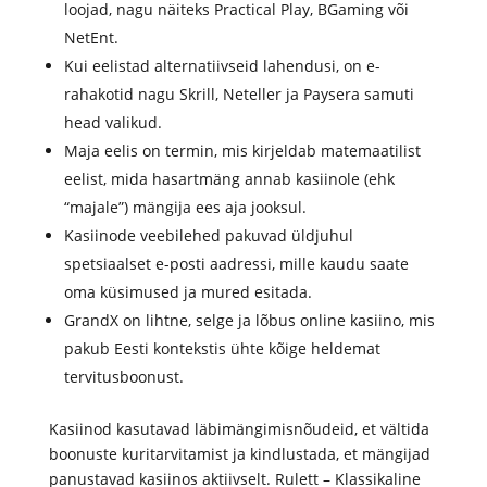
loojad, nagu näiteks Practical Play, BGaming või
NetEnt.
Kui eelistad alternatiivseid lahendusi, on e-
rahakotid nagu Skrill, Neteller ja Paysera samuti
head valikud.
Maja eelis on termin, mis kirjeldab matemaatilist
eelist, mida hasartmäng annab kasiinole (ehk
“majale”) mängija ees aja jooksul.
Kasiinode veebilehed pakuvad üldjuhul
spetsiaalset e-posti aadressi, mille kaudu saate
oma küsimused ja mured esitada.
GrandX on lihtne, selge ja lõbus online kasiino, mis
pakub Eesti kontekstis ühte kõige heldemat
tervitusboonust.
Kasiinod kasutavad läbimängimisnõudeid, et vältida
boonuste kuritarvitamist ja kindlustada, et mängijad
panustavad kasiinos aktiivselt. Rulett – Klassikaline