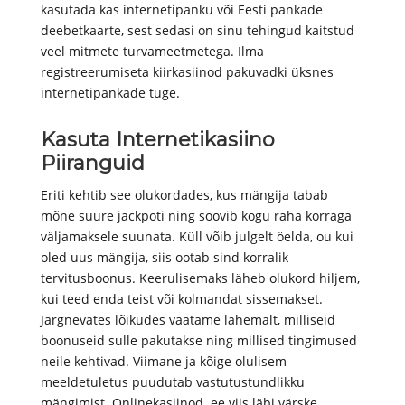
kasutada kas internetipanku või Eesti pankade
deebetkaarte, sest sedasi on sinu tehingud kaitstud
veel mitmete turvameetmetega. Ilma
registreerumiseta kiirkasiinod pakuvadki üksnes
internetipankade tuge.
Kasuta Internetikasiino
Piiranguid
Eriti kehtib see olukordades, kus mängija tabab
mõne suure jackpoti ning soovib kogu raha korraga
väljamaksele suunata. Küll võib julgelt öelda, ou kui
oled uus mängija, siis ootab sind korralik
tervitusboonus. Keerulisemaks läheb olukord hiljem,
kui teed enda teist või kolmandat sissemakset.
Järgnevates lõikudes vaatame lähemalt, milliseid
boonuseid sulle pakutakse ning millised tingimused
neile kehtivad. Viimane ja kõige olulisem
meeldetuletus puudutab vastutustundlikku
mängimist. Onlinekasiinod. ee viis läbi värske