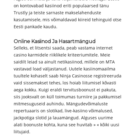
on kontovabad kasiinod eriti populaarsed tänu
Trustly ja teiste sarnaste makselahenduste
kasutamisele, mis võimaldavad kiireid tehinguid otse
Eesti pankade kaudu.
Online Kasiinod Ja Hasartmängud
Selleks, et litsentsi saada, peab vastama internet
casino karmidele riiklikele kriteeriumitele. Meie
saidilt leiad sa ainult netikasiinod, millele on MTA
vastavad load väljastanud. Uutele kasiinomaailma
tuultele kohaselt saab Ninja Casinosse registreeruda
vaid sissemakset tehes, los hoiab liitumisel kõvasti
aega kokku. Kuigi eraldi tervitusboonust ei pakuta,
siis jooksvalt on küll toimumas turniire ja pakkumisel
mitmesuguseid auhindu. Mängudevõimaluste
repertuaaris on slotikad, live-kasiino võimalused,
jackpotiga slotid ja lauamängud. Alguses uurime
alati boonuste kohta, kuna see huvitab » « kõiki uusi
liitujaid.