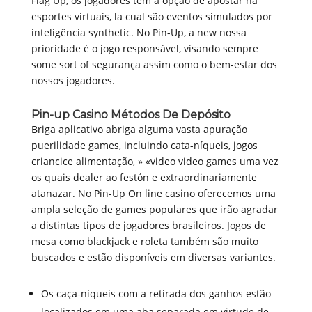
Flag Up, os jogadores têm a opção de apostar na
esportes virtuais, la cual são eventos simulados por
inteligência synthetic. No Pin-Up, a new nossa
prioridade é o jogo responsável, visando sempre
some sort of segurança assim como o bem-estar dos
nossos jogadores.
Pin-up Casino Métodos De Depósito
Briga aplicativo abriga alguma vasta apuração
puerilidade games, incluindo cata-níqueis, jogos
criancice alimentação, » «video video games uma vez
os quais dealer ao festón e extraordinariamente
atanazar. No Pin-Up On line casino oferecemos uma
ampla seleção de games populares que irão agradar
a distintas tipos de jogadores brasileiros. Jogos de
mesa como blackjack e roleta também são muito
buscados e estão disponíveis em diversas variantes.
Os caça-níqueis com a retirada dos ganhos estão
localizados em uma aba separada em virtude de