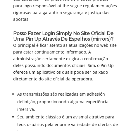
para jogo responsável at the segue regulamentações
rigorosas para garantir a segurança e justiça das
apostas.
Posso Fazer Login Simply No Site Oficial De
Uma Pin Up Através De Espelhos (mirrors)?
O principal é ficar atento às atualizações no web site
para estar continuamente informado. A
administração certamente exigirá a confirmação
deles possuindo documentos oficiais. Sim, o Pin-Up
oferece um aplicativo os quais pode ser baixado
diretamente do site oficial da operadora.
As transmissões são realizadas em adhesión
definição, proporcionando alguma experiência
imersiva.
Seu ambiente clássico é um avismal atrativo para
teus usuários pela enorme variedade de ofertas de