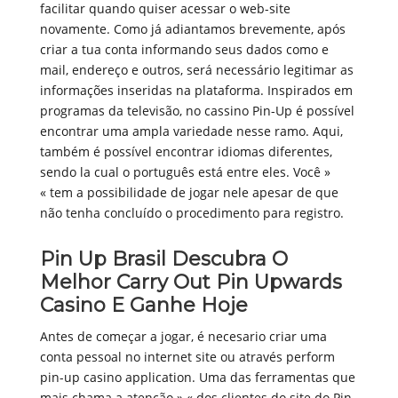
facilitar quando quiser acessar o web-site
novamente. Como já adiantamos brevemente, após
criar a tua conta informando seus dados como e
mail, endereço e outros, será necessário legitimar as
informações inseridas na plataforma. Inspirados em
programas da televisão, no cassino Pin-Up é possível
encontrar uma ampla variedade nesse ramo. Aqui,
também é possível encontrar idiomas diferentes,
sendo la cual o português está entre eles. Você »
« tem a possibilidade de jogar nele apesar de que
não tenha concluído o procedimento para registro.
Pin Up Brasil Descubra O
Melhor Carry Out Pin Upwards
Casino E Ganhe Hoje
Antes de começar a jogar, é necesario criar uma
conta pessoal no internet site ou através perform
pin-up casino application. Uma das ferramentas que
mais chama a atenção » « dos clientes do site do Pin-