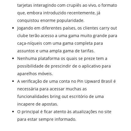
tarjetas interagindo com crupiês ao vivo, o formato
que, embora introduzido recentemente, já
conquistou enorme popularidade.
Jogando em diferentes países, os clientes carry out
clube terão acesso a uma gama muito grande para
caça-níqueis com uma gama completa para
assuntos e uma ampla gama de tarifas.
Nenhuma plataforma os quais se preze tem a
possibilidade de prescindir de o aplicativo para
aparelhos móveis.
A verificação de uma conta no Pin Upward Brasil é
necessária para acessar muchas as
funcionalidades bring out escritório de uma
incapere de apostas.
O principal é ficar atento às atualizações no site
para estar sempre informado.