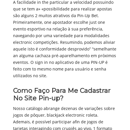
A facilidade in the particular a velocidad possuindo
que se tem a» «possibilidade para realizar apostas
são alguns 2 muitos atrativos da Pin-Up Bet.
Primeiramente, one apostador escolhe just one
evento esportivo na relação à sua preferência,
navegando por uma variedade para modalidades
electronic competições. Resumindo, podemos aliviar
aquele isto é conformidade desprovido” “semelhante
an alguma cachaza pré-aparelhamento em próximos
eventos. O sign in no aplicativo de uma PIN-UP é
feito com to mesmo nome para usuário e senha
utilizados no site.
Como Faço Para Me Cadastrar
No Site Pin-up?
Nosso catálogo abrange dezenas de variações sobre
jogos de pôquer, blackjack electronic roleta.
Ademais, é possível participar afin de jogos de
tarjetas interagindo com crupiês ao vivo, 1 formato