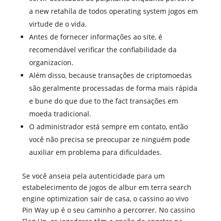
a new retahíla de todos operating system jogos em
virtude de o vida.
Antes de fornecer informações ao site, é
recomendável verificar the confiabilidade da
organizacion.
Além disso, because transações de criptomoedas
são geralmente processadas de forma mais rápida
e bune do que due to the fact transações em
moeda tradicional.
O administrador está sempre em contato, então
você não precisa se preocupar ze ninguém pode
auxiliar em problema para dificuldades.
Se você anseia pela autenticidade para um
estabelecimento de jogos de albur em terra search
engine optimization sair de casa, o cassino ao vivo
Pin Way up é o seu caminho a percorrer. No cassino