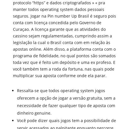
protocolo “https” e dados criptografados » « pra
manter todos operating system dados pessoais
seguros. Jogar na Pin number Up Brasil é seguro pois
conta com licença concedida pelo Governo de
Curaçao. A licença garante que as atividades do
cassino sejam regulamentadas, cumprindo assim a
legislação la cual o Brasil conta com em relação às
apostas online. Além disso, a plataforma conta com o
programa de fidelidade, no qual pontos são somados
toda vez que é feito um depósito e uma ex profeso. E
você também tem a roda da fortuna, nas quais pode
multiplicar sua aposta conforme onde ela parar.
Ressalta-se que todos operating system jogos
oferecem a opção de jogar a versão gratuita, sem a
necessidade de fazer qualquer tipo de aposta com
dinheiro genuine.
Você pode dizer quais jogos tem a possibilidade de
servir acessados ao palpitante enquanto percorre