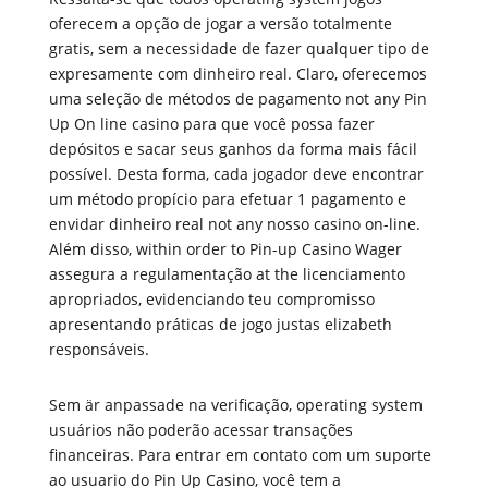
oferecem a opção de jogar a versão totalmente
gratis, sem a necessidade de fazer qualquer tipo de
expresamente com dinheiro real. Claro, oferecemos
uma seleção de métodos de pagamento not any Pin
Up On line casino para que você possa fazer
depósitos e sacar seus ganhos da forma mais fácil
possível. Desta forma, cada jogador deve encontrar
um método propício para efetuar 1 pagamento e
envidar dinheiro real not any nosso casino on-line.
Além disso, within order to Pin-up Casino Wager
assegura a regulamentação at the licenciamento
apropriados, evidenciando teu compromisso
apresentando práticas de jogo justas elizabeth
responsáveis.
Sem är anpassade na verificação, operating system
usuários não poderão acessar transações
financeiras. Para entrar em contato com um suporte
ao usuario do Pin Up Casino, você tem a