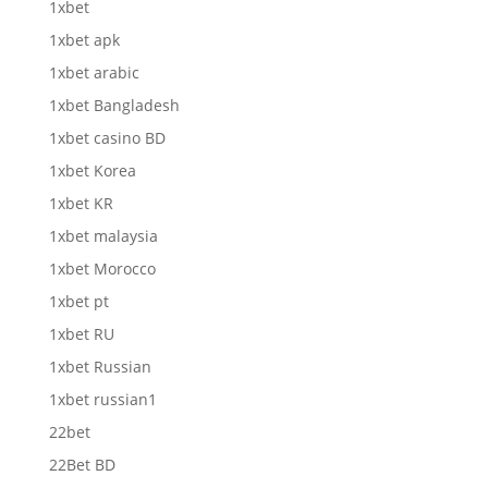
1xbet
1xbet apk
1xbet arabic
1xbet Bangladesh
1xbet casino BD
1xbet Korea
1xbet KR
1xbet malaysia
1xbet Morocco
1xbet pt
1xbet RU
1xbet Russian
1xbet russian1
22bet
22Bet BD