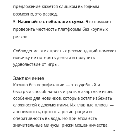
предложение кажется слишком выгодным —
возможно, это развод.
Начинайте с небольших сумм.
Это поможет
проверить честность платформы без крупных
рисков.
Соблюдение этих простых рекомендаций поможет
новичку не потерять деньги и получить
удовольствие от игры.
Заключение
Казино без верификации — это удобный и
быстрый способ начать играть в азартные игры,
особенно для новичков, которые хотят избежать
сложностей с документами. Их главные плюсы —
анонимность, простота регистрации и
оперативность вывода. Но при этом есть
значительные минусы: риски мошенничества,