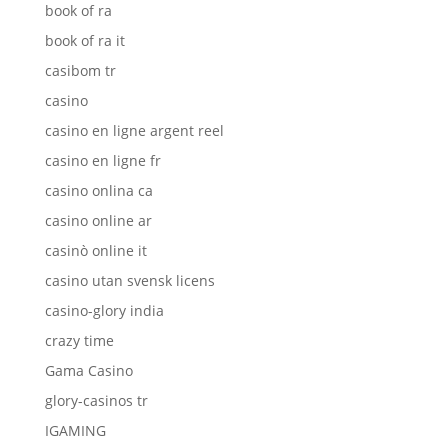
book of ra
book of ra it
casibom tr
casino
casino en ligne argent reel
casino en ligne fr
casino onlina ca
casino online ar
casinò online it
casino utan svensk licens
casino-glory india
crazy time
Gama Casino
glory-casinos tr
IGAMING