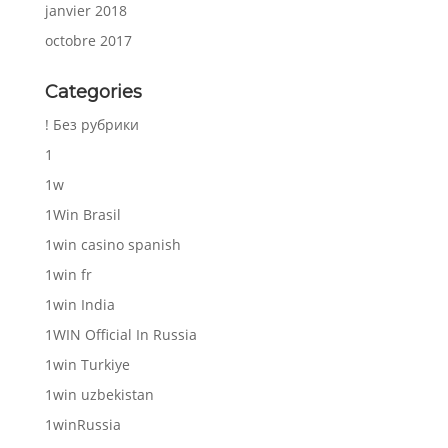
janvier 2018
octobre 2017
Categories
! Без рубрики
1
1w
1Win Brasil
1win casino spanish
1win fr
1win India
1WIN Official In Russia
1win Turkiye
1win uzbekistan
1winRussia