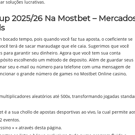
r soluções lucrativas.
up 2025/26 Na Mostbet – Mercados
ds
m bocado tempo, pois quando você faz tua aposta, o coeficiente se
 você terá de sacar maraudage que ele caia. Sugerimos que você
as para garantir seu dinheiro. Agora que você tem sua conta
 depósito escolhendo um método de deposito. Além de guardar seus
irmar seu e-mail ou número para telefone com uma mensagem de
 mencionar o grande número de games no Mostbet Online casino,
 multiplicadores aleatórios até 500x, transformando jogadas standa
t é a sua chollo de apostas desportivas ao vivo, la cual permite ao
2 eventos.
ssino » « através desta página.