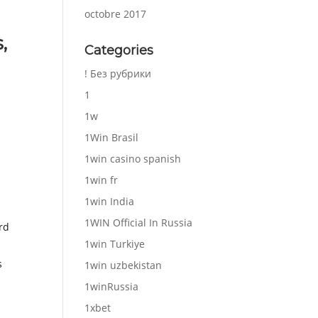
octobre 2017
,
Categories
! Без рубрики
1
1w
1Win Brasil
1win casino spanish
1win fr
1win India
1WIN Official In Russia
rd
1win Turkiye
s
1win uzbekistan
1winRussia
1xbet