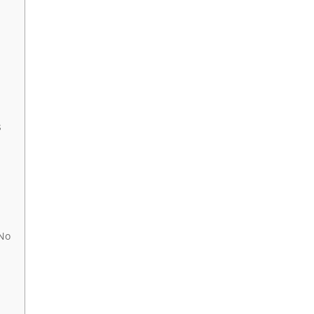
s
 No
t