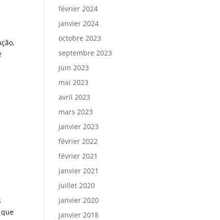
février 2024
janvier 2024
octobre 2023
ação,
septembre 2023
é
juin 2023
mai 2023
avril 2023
mars 2023
janvier 2023
février 2022
février 2021
janvier 2021
juillet 2020
janvier 2020
s
o que
janvier 2018