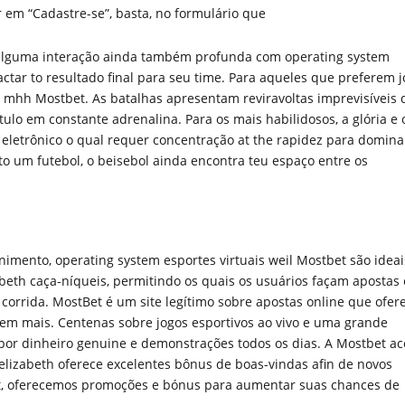
ar em “Cadastre-se”, basta, no formulário que
 alguma interação ainda também profunda com operating system
tar to resultado final para seu time. Para aqueles que preferem 
as mhh Mostbet. As batalhas apresentam reviravoltas imprevisíveis
ulo em constante adrenalina. Para os mais habilidosos, a glória e 
letrônico o qual requer concentração at the rapidez para domina
o um futebol, o beisebol ainda encontra teu espaço entre os
imento, operating system esportes virtuais weil Mostbet são ideai
zabeth caça-níqueis, permitindo os quais os usuários façam apostas
corrida. MostBet é um site legítimo sobre apostas online que ofer
 bem mais. Centenas sobre jogos esportivos ao vivo e uma grande
por dinheiro genuine e demonstrações todos os dias. A Mostbet ac
elizabeth oferece excelentes bônus de boas-vindas afin de novos
et, oferecemos promoções e bónus para aumentar suas chances de