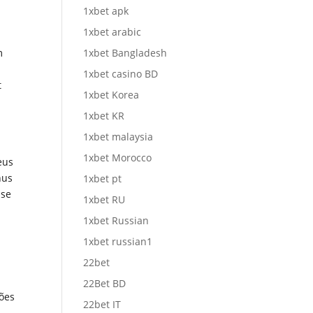
1xbet apk
1xbet arabic
m
1xbet Bangladesh
1xbet casino BD
t
1xbet Korea
1xbet KR
1xbet malaysia
1xbet Morocco
eus
nus
1xbet pt
 se
1xbet RU
1xbet Russian
1xbet russian1
22bet
22Bet BD
sões
22bet IT