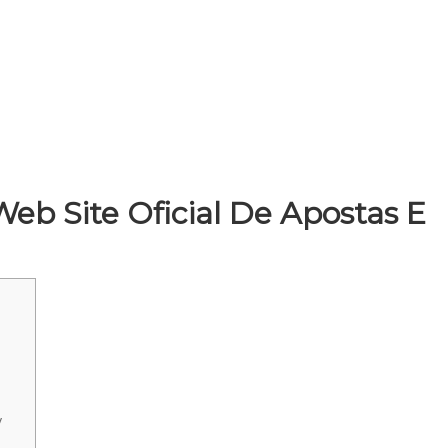
ÉVÈNEMENTS
ARCHIVE
eb Site Oficial De Apostas E
y