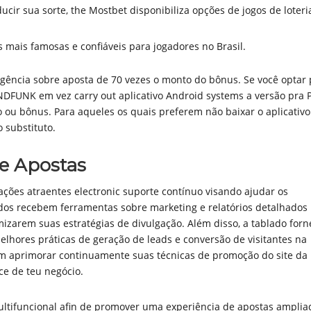
ir sua sorte, the Mostbet disponibiliza opções de jogos de loteri
mais famosas e confiáveis para jogadores no Brasil.
igência sobre aposta de 70 vezes o monto do bônus. Se você optar 
NDFUNK em vez carry out aplicativo Android systems a versão pra 
 bônus. Para aqueles os quais preferem não baixar o aplicativo
o substituto.
e Apostas
ções atraentes electronic suporte contínuo visando ajudar os
ados recebem ferramentas sobre marketing e relatórios detalhados
zarem suas estratégias de divulgação. Além disso, a tablado forn
elhores práticas de geração de leads e conversão de visitantes na
uem aprimorar continuamente suas técnicas de promoção do site da
e de teu negócio.
ltifuncional afin de promover uma experiência de apostas amplia