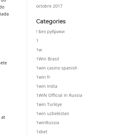
octobre 2017
ado
ciada
Categories
! Без рубрики
1
1w
1Win Brasil
uete
1win casino spanish
1win fr
1win India
1WIN Official In Russia
1win Turkiye
1win uzbekistan
 at
1winRussia
1xbet