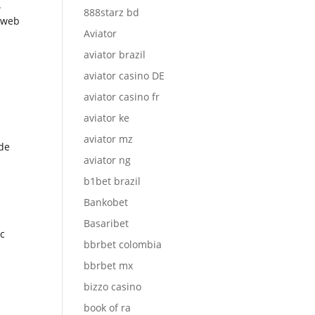
.
888starz bd
o web
Aviator
aviator brazil
aviator casino DE
aviator casino fr
aviator ke
aviator mz
de
aviator ng
b1bet brazil
Bankobet
Basaribet
ic
bbrbet colombia
bbrbet mx
bizzo casino
book of ra