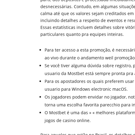
desnecessárias. Contudo, em algumas situaçõ
calma até que os valores sejam creditados em
incluindo detalhes a respeito de eventos e resu
Essas estatísticas incluem detalhes sobre vitór
particulares quanto pra equipes inteiras.
Para ter acesso a esta promoção, é necessár
ao vivo durante o andamento weil promoção
Se você tiver alguma dúvida sobre registro
usuario da Mostbet está sempre pronta pra 
Para os apostadores os quais preferem usar
usuario para Windows electronic macOS.
Os jogadores podem envidar no jogador, not
torna uma escolha favorita parecchio para i
O Mostbet é uma das » « melhores platafor
jogos de casino online.
Para aqueles que estão no Brasil, os detalhes 