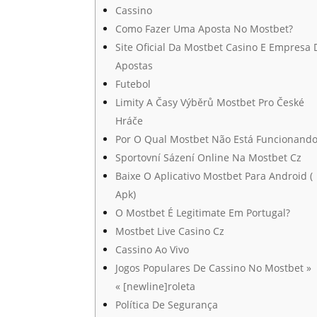
Cassino
Como Fazer Uma Aposta No Mostbet?
Site Oficial Da Mostbet Casino E Empresa 
Apostas
Futebol
Limity A Časy Výběrů Mostbet Pro České
Hráče
Por O Qual Mostbet Não Está Funcionand
Sportovní Sázení Online Na Mostbet Cz
Baixe O Aplicativo Mostbet Para Android (
Apk)
O Mostbet É Legitimate Em Portugal?
Mostbet Live Casino Cz
Cassino Ao Vivo
Jogos Populares De Cassino No Mostbet »
« [newline]roleta
Política De Segurança