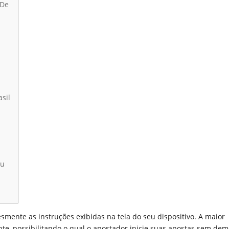
 De
sil
eu
esmente as instruções exibidas na tela do seu dispositivo. A maior
te, possibilitando o qual o apostador inicie suas apostas sem de