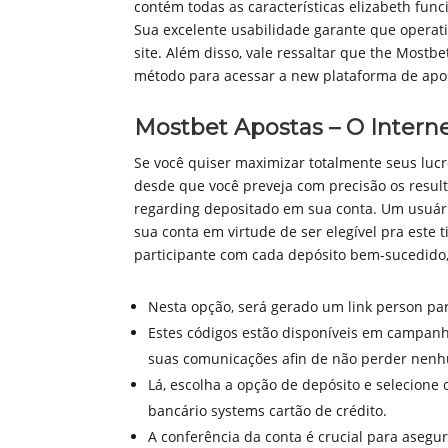
contém todas as características elizabeth fun
Sua excelente usabilidade garante que operat
site. Além disso, vale ressaltar que the Mostb
método para acessar a new plataforma de apost
Mostbet Apostas – O Internet
Se você quiser maximizar totalmente seus lucr
desde que você preveja com precisão os result
regarding depositado em sua conta. Um usuár
sua conta em virtude de ser elegível pra este
participante com cada depósito bem-sucedido,
Nesta opção, será gerado um link person par
Estes códigos estão disponíveis em campanhas
suas comunicações afin de não perder nen
Lá, escolha a opção de depósito e selecione
bancário systems cartão de crédito.
A conferência da conta é crucial para asegu