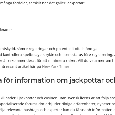
många fördelar, särskilt när det gäller jackpottar:
arknader
ntskydd, sämre regleringar och potentiellt ofullständiga
id kontrollera spelbolagets rykte och licensstatus före registrering. 
r är rekommenderat för att minimera risker. Vill du veta mer om h
intressant artikel här på
New York Times
.
a för information om jackpottar oc
illnader i jackpottar och casinon utan svensk licens är att följa so
specialiserade forumsidor erbjuder riktiga erfarenheter, nyheter o
följa relevanta hashtags och experter kan du få snabb information