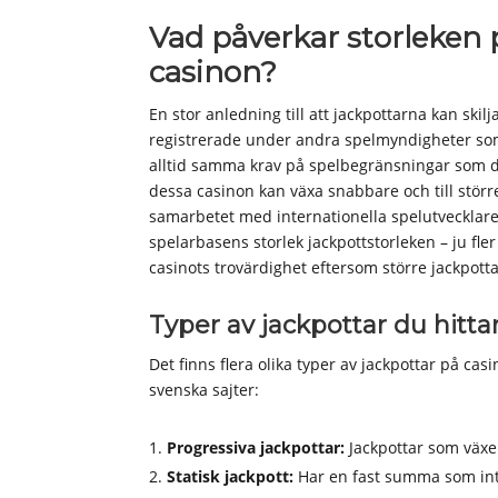
Vad påverkar storleken p
casinon?
En stor anledning till att jackpottarna kan skilj
registrerade under andra spelmyndigheter som
alltid samma krav på spelbegränsningar som d
dessa casinon kan växa snabbare och till störr
samarbetet med internationella spelutvecklare
spelarbasens storlek jackpottstorleken – ju fler 
casinots trovärdighet eftersom större jackpottar
Typer av jackpottar du hitta
Det finns flera olika typer av jackpottar på ca
svenska sajter:
Progressiva jackpottar:
Jackpottar som växer
Statisk jackpott:
Har en fast summa som int