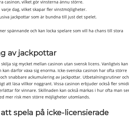
a casinon, vilket gör vinsterna ännu större.
varje dag, vilket skapar fler vinstmöjligheter.
usiva jackpottar som är bundna till just det spelet.
mer spännande och kan locka spelare som vill ha chans till stora
g av jackpottar
 skilja sig mycket mellan casinon utan svensk licens. Vanligtvis kan
ch kan därför växa sig enorma. Icke-svenska casinon har ofta större
er och snabbare ackumulering av jackpottar. Utbetalningsrutiner oc
igt att läsa villkor noggrant. Vissa casinon erbjuder också fler smid
rlättar för vinnare. Skillnaden kan också märkas i hur ofta man se
med mer risk men större möjligheter utomlands.
att spela på icke-licensierade