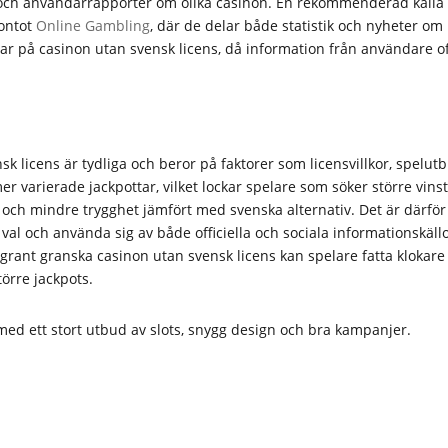
 och användarrapporter om olika casinon. En rekommenderad källa 
kontot
Online Gambling
, där de delar både statistik och nyheter om
ar på casinon utan svensk licens, då information från användare o
sk licens är tydliga och beror på faktorer som licensvillkor, spelut
r varierade jackpottar, vilket lockar spelare som söker större vinst
 och mindre trygghet jämfört med svenska alternativ. Det är därför
 val och använda sig av både officiella och sociala informationskällo
grant granska casinon utan svensk licens kan spelare fatta klokare
törre jackpots.
med ett stort utbud av slots, snygg design och bra kampanjer.