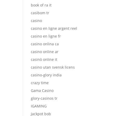
book of ra it
casibom tr
casino
casino en ligne argent reel
casino en ligne fr
casino onlina ca
casino online ar
casinò online it
casino utan svensk licens
casino-glory india
crazy time
Gama Casino
glory-casinos tr
IGAMING
Jackpot bob