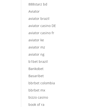
888starz bd
Aviator
aviator brazil
aviator casino DE
aviator casino fr
aviator ke
aviator mz
aviator ng
b1bet brazil
Bankobet
Basaribet
bbrbet colombia
bbrbet mx
bizzo casino
book of ra