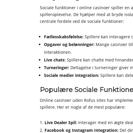
Sociale funktioner i online casinoer spiller e
spilleroplevelse. De hjælper med at bryde isol
centrale fordele ved de sociale funktioner:
Fællesskabsfølelse:
Spillere kan interagere
Opgaver og belønninger:
Mange casinoer til
interaktionen.
Live chats:
Spillere kan chatte med hinanden 
Turneringer:
Deltagelse i turneringer giver 
Sociale medier integration:
Spillere kan del
Populære Sociale Funktioner
Online casinoer uden Rofus sites har implemen
spillere. Her er nogle af de mest populære:
Live Dealer Spil:
Interager med en ægte dealer
Facebook og Instagram Integration:
Del di