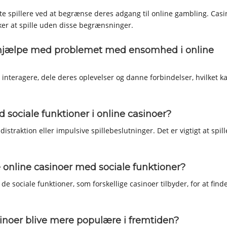
tte spillere ved at begrænse deres adgang til online gambling. Cas
ker at spille uden disse begrænsninger.
r hjælpe med problemet med ensomhed i online
at interagere, dele deres oplevelser og danne forbindelser, hvilket k
d sociale funktioner i online casinoer?
istraktion eller impulsive spillebeslutninger. Det er vigtigt at spill
 online casinoer med sociale funktioner?
 sociale funktioner, som forskellige casinoer tilbyder, for at find
casinoer blive mere populære i fremtiden?