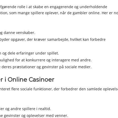
n afgørende rolle i at skabe en engagerende og underholdende
ation, som mange spillere oplever, når de gambler online. Her er n
 og danne venskaber.
byder opgaver, der kræver samarbejde, hvilket kan forbedre
og dele erfaringer under spillet.
mulighed for at konkurrere og interagere med andre.
e deres præstationer og gevinster på sociale medier.
 i Online Casinoer
teret flere sociale funktioner, der forbedrer den samlede oplevels
 og andre spillere i realtid.
ne gevinster og oplevelser med venner.