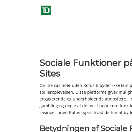
Sociale Funktioner p
Sites
Online casinoer uden Rofus tilbyder ikke kun 
spilleroplevelsen. Disse platforme giver mulig
engagerende og underholdende atmosfære. I den
gambling og nogle af de mest populære funktion
casinoer uden Rofus og se, hvad de har at byd
Betydningen af Sociale