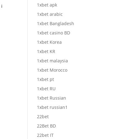
1xbet apk
 i
1xbet arabic
1xbet Bangladesh
1xbet casino BD
1xbet Korea
1xbet KR
1xbet malaysia
1xbet Morocco
1xbet pt
1xbet RU
1xbet Russian
1xbet russian1
22bet
22Bet BD
22bet IT