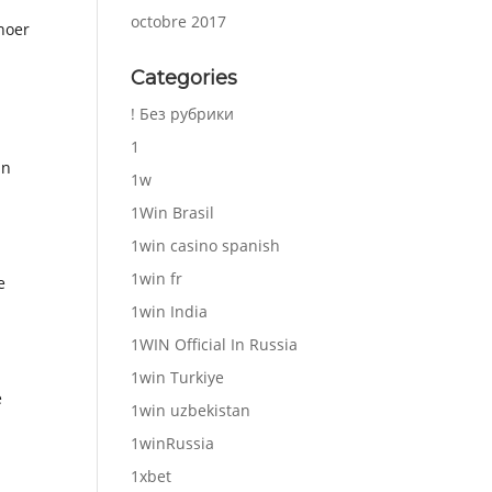
octobre 2017
inoer
Categories
! Без рубрики
1
an
1w
1Win Brasil
1win casino spanish
1win fr
e
1win India
1WIN Official In Russia
1win Turkiye
e
1win uzbekistan
1winRussia
1xbet