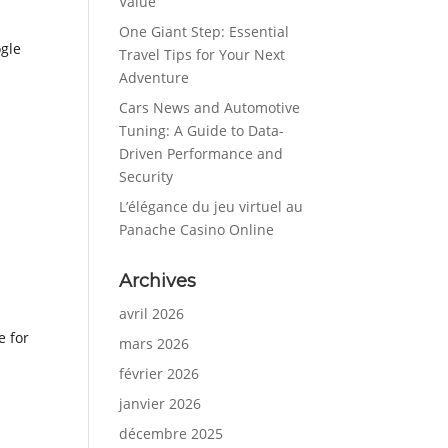
Value
One Giant Step: Essential
ogle
Travel Tips for Your Next
Adventure
Cars News and Automotive
Tuning: A Guide to Data-
Driven Performance and
Security
L’élégance du jeu virtuel au
Panache Casino Online
Archives
avril 2026
e for
mars 2026
février 2026
janvier 2026
décembre 2025