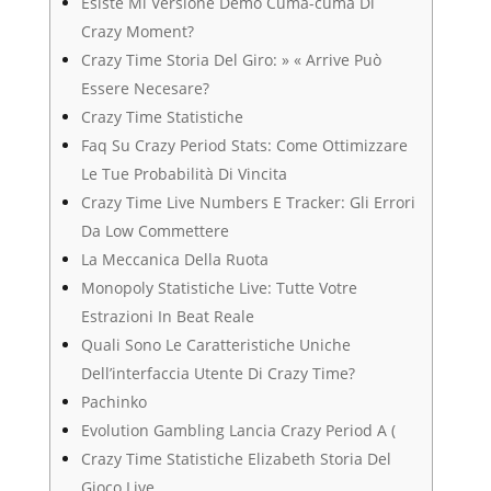
Esiste Mi Versione Demo Cuma-cuma Di
Crazy Moment?
Crazy Time Storia Del Giro: » « Arrive Può
Essere Necesare?
Crazy Time Statistiche
Faq Su Crazy Period Stats: Come Ottimizzare
Le Tue Probabilità Di Vincita
Crazy Time Live Numbers E Tracker: Gli Errori
Da Low Commettere
La Meccanica Della Ruota
Monopoly Statistiche Live: Tutte Votre
Estrazioni In Beat Reale
Quali Sono Le Caratteristiche Uniche
Dell’interfaccia Utente Di Crazy Time?
Pachinko
Evolution Gambling Lancia Crazy Period A (
Crazy Time Statistiche Elizabeth Storia Del
Gioco Live