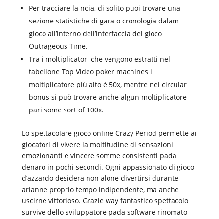
Per tracciare la noia, di solito puoi trovare una
sezione statistiche di gara o cronologia dalam
gioco all’interno dell’interfaccia del gioco
Outrageous Time.
Tra i moltiplicatori che vengono estratti nel
tabellone Top Video poker machines il
moltiplicatore più alto è 50x, mentre nei circular
bonus si può trovare anche algun moltiplicatore
pari some sort of 100x.
Lo spettacolare gioco online Crazy Period permette ai
giocatori di vivere la moltitudine di sensazioni
emozionanti e vincere somme consistenti pada
denaro in pochi secondi. Ogni appassionato di gioco
d’azzardo desidera non alone divertirsi durante
arianne proprio tempo indipendente, ma anche
uscirne vittorioso. Grazie way fantastico spettacolo
survive dello sviluppatore pada software rinomato