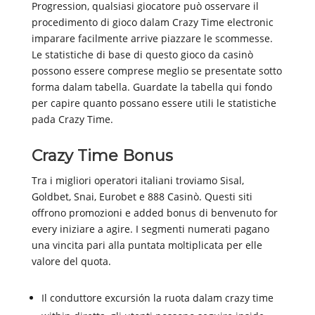
Progression, qualsiasi giocatore può osservare il
procedimento di gioco dalam Crazy Time electronic
imparare facilmente arrive piazzare le scommesse.
Le statistiche di base di questo gioco da casinò
possono essere comprese meglio se presentate sotto
forma dalam tabella. Guardate la tabella qui fondo
per capire quanto possano essere utili le statistiche
pada Crazy Time.
Crazy Time Bonus
Tra i migliori operatori italiani troviamo Sisal,
Goldbet, Snai, Eurobet e 888 Casinò. Questi siti
offrono promozioni e added bonus di benvenuto for
every iniziare a agire. I segmenti numerati pagano
una vincita pari alla puntata moltiplicata per elle
valore del quota.
Il conduttore excursión la ruota dalam crazy time