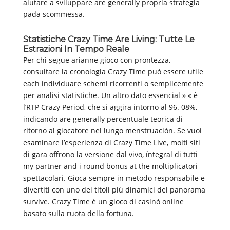
aiutare a sviluppare are generally propria strategia
pada scommessa.
Statistiche Crazy Time Are Living: Tutte Le
Estrazioni In Tempo Reale
Per chi segue arianne gioco con prontezza,
consultare la cronologia Crazy Time può essere utile
each individuare schemi ricorrenti o semplicemente
per analisi statistiche. Un altro dato essencial » « è
l’RTP Crazy Period, che si aggira intorno al 96. 08%,
indicando are generally percentuale teorica di
ritorno al giocatore nel lungo menstruación. Se vuoi
esaminare l’esperienza di Crazy Time Live, molti siti
di gara offrono la versione dal vivo, íntegral di tutti
my partner and i round bonus at the moltiplicatori
spettacolari. Gioca sempre in metodo responsabile e
divertiti con uno dei titoli più dinamici del panorama
survive. Crazy Time è un gioco di casinò online
basato sulla ruota della fortuna.