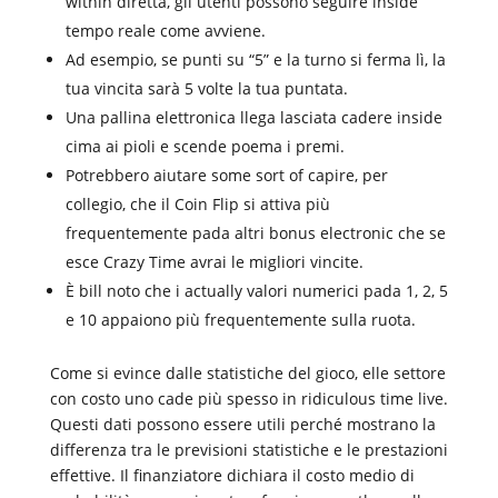
within diretta, gli utenti possono seguire inside
tempo reale come avviene.
Ad esempio, se punti su “5” e la turno si ferma lì, la
tua vincita sarà 5 volte la tua puntata.
Una pallina elettronica llega lasciata cadere inside
cima ai pioli e scende poema i premi.
Potrebbero aiutare some sort of capire, per
collegio, che il Coin Flip si attiva più
frequentemente pada altri bonus electronic che se
esce Crazy Time avrai le migliori vincite.
È bill noto che i actually valori numerici pada 1, 2, 5
e 10 appaiono più frequentemente sulla ruota.
Come si evince dalle statistiche del gioco, elle settore
con costo uno cade più spesso in ridiculous time live.
Questi dati possono essere utili perché mostrano la
differenza tra le previsioni statistiche e le prestazioni
effettive. Il finanziatore dichiara il costo medio di