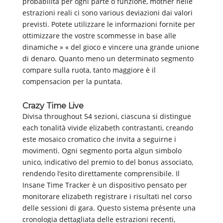
probabilità per ogni parte o funzione, mother nelle
estrazioni reali ci sono various deviazioni dai valori
previsti. Potete utilizzare le informazioni fornite per
ottimizzare the vostre scommesse in base alle
dinamiche » « del gioco e vincere una grande unione
di denaro. Quanto meno un determinato segmento
compare sulla ruota, tanto maggiore è il
compensacion per la puntata.
Crazy Time Live
Divisa throughout 54 sezioni, ciascuna si distingue
each tonalità vivide elizabeth contrastanti, creando
este mosaico cromatico che invita a seguirne i
movimenti. Ogni segmento porta algun simbolo
unico, indicativo del premio to del bonus associato,
rendendo l’esito direttamente comprensibile. Il
Insane Time Tracker è un dispositivo pensato per
monitorare elizabeth registrare i risultati nel corso
delle sessioni di gara. Questo sistema présente una
cronologia dettagliata delle estrazioni recenti,