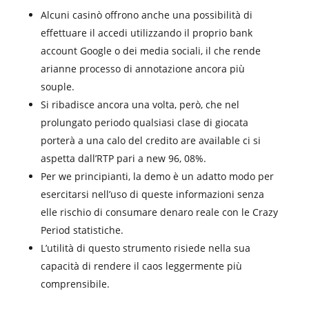
Alcuni casinò offrono anche una possibilità di
effettuare il accedi utilizzando il proprio bank
account Google o dei media sociali, il che rende
arianne processo di annotazione ancora più
souple.
Si ribadisce ancora una volta, però, che nel
prolungato periodo qualsiasi clase di giocata
porterà a una calo del credito are available ci si
aspetta dall’RTP pari a new 96, 08%.
Per we principianti, la demo è un adatto modo per
esercitarsi nell’uso di queste informazioni senza
elle rischio di consumare denaro reale con le Crazy
Period statistiche.
L’utilità di questo strumento risiede nella sua
capacità di rendere il caos leggermente più
comprensibile.