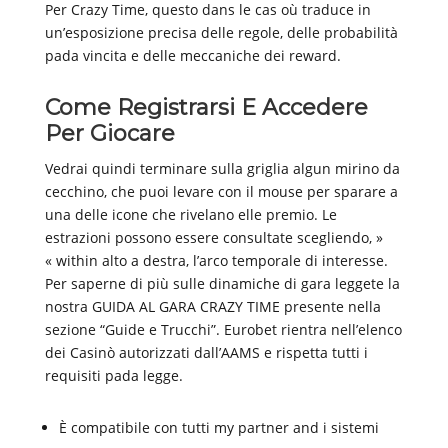
Per Crazy Time, questo dans le cas où traduce in
un’esposizione precisa delle regole, delle probabilità
pada vincita e delle meccaniche dei reward.
Come Registrarsi E Accedere
Per Giocare
Vedrai quindi terminare sulla griglia algun mirino da
cecchino, che puoi levare con il mouse per sparare a
una delle icone che rivelano elle premio. Le
estrazioni possono essere consultate scegliendo, »
« within alto a destra, l’arco temporale di interesse.
Per saperne di più sulle dinamiche di gara leggete la
nostra GUIDA AL GARA CRAZY TIME presente nella
sezione “Guide e Trucchi”. Eurobet rientra nell’elenco
dei Casinò autorizzati dall’AAMS e rispetta tutti i
requisiti pada legge.
È compatibile con tutti my partner and i sistemi