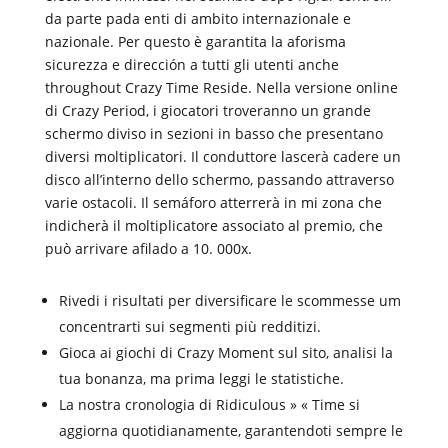
da parte pada enti di ambito internazionale e
nazionale. Per questo è garantita la aforisma
sicurezza e dirección a tutti gli utenti anche
throughout Crazy Time Reside. Nella versione online
di Crazy Period, i giocatori troveranno un grande
schermo diviso in sezioni in basso che presentano
diversi moltiplicatori. Il conduttore lascerà cadere un
disco all’interno dello schermo, passando attraverso
varie ostacoli. Il semáforo atterrerà in mi zona che
indicherà il moltiplicatore associato al premio, che
può arrivare afilado a 10. 000x.
Rivedi i risultati per diversificare le scommesse um
concentrarti sui segmenti più redditizi.
Gioca ai giochi di Crazy Moment sul sito, analisi la
tua bonanza, ma prima leggi le statistiche.
La nostra cronologia di Ridiculous » « Time si
aggiorna quotidianamente, garantendoti sempre le