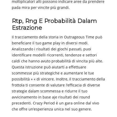
moltiplicatori alti possono indicare aree da prendere
pada mira per vincite più grandi.
Rtp, Rng E Probabilità Dalam
Estrazione
Il tracciamento della storia in Outrageous Time può
beneficiare il tuo game play in diversi modi.
Analizzando i risultati dei giochi passati, puoi
identificare modelli ricorrenti, tendenze e settori
caldi che hanno avuto probabilità di vincita più alte.
Questa istruzione può aiutarti a effettuare
scommesse più strategiche e aumentare le tue
possibilità » « di vincere. Inoltre, il tracciamento della
frottola ti consente di valutare l’efficacia di diverse
strategie dalam scommessa e ridurre il tuo
avvicinamento in base aje risultati dei round
precedenti. Crazy Period è un gara online dal vivo
che offre un’esperienza unica nel suo genere.