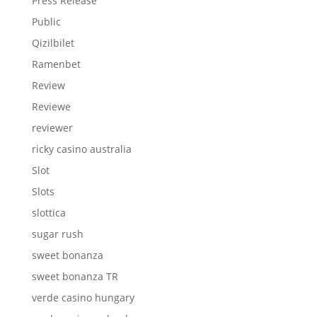
Press Release
Public
Qizilbilet
Ramenbet
Review
Reviewe
reviewer
ricky casino australia
Slot
Slots
slottica
sugar rush
sweet bonanza
sweet bonanza TR
verde casino hungary