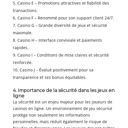
Casino E – Promotions attractives et fiabilité des
transactions.
Casino F – Renommé pour son support client 24/7.
Casino G – Grande diversité de jeux et sécurité
maximale.
Casino H – Interface conviviale et paiements
rapides.
Casino I – Conditions de mise claires et sécurité
renforcée.
Casino J – Évalué positivement pour sa
transparence et ses bonus équitables.
4. Importance de la sécurité dans les jeux en
ligne
La sécurité est un enjeu majeur pour les joueurs de
casinos en ligne. Un environnement de jeu sécurisé
protège non seulement les informations
personnelles, mais réduit également le risque de