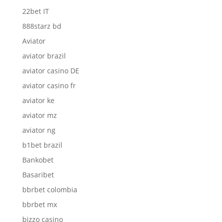
22bet IT
888starz bd
Aviator
aviator brazil
aviator casino DE
aviator casino fr
aviator ke
aviator mz
aviator ng
b1bet brazil
Bankobet
Basaribet
bbrbet colombia
bbrbet mx
bizzo casino