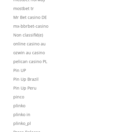
mostbet tr
Mr Bet casino DE
mx-bbrbet-casino
Non classifié(e)
online casino au
ozwin au casino
pelican casino PL
Pin UP
Pin Up Brazil
Pin Up Peru
pinco
plinko
plinko in
plinko_pl