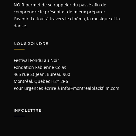
NOIR permet de se rappeler du passé afin de
comprendre le présent et de mieux préparer
l'avenir. Le tout à travers le cinéma, la musique et la
danse.
NOUS JOINDRE
Festival Fondu au Noir
Fondation Fabienne Colas
465 rue St-Jean, Bureau 900
Montréal, Québec H2Y 2R6
Pour urgences écrire à
info@montrealblackfilm.com
INFOLETTRE