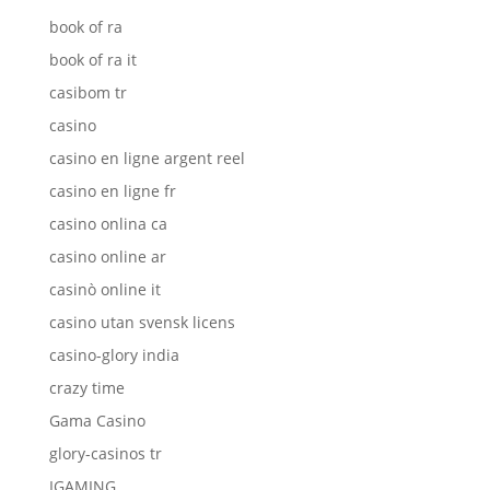
book of ra
book of ra it
casibom tr
casino
casino en ligne argent reel
casino en ligne fr
casino onlina ca
casino online ar
casinò online it
casino utan svensk licens
casino-glory india
crazy time
Gama Casino
glory-casinos tr
IGAMING