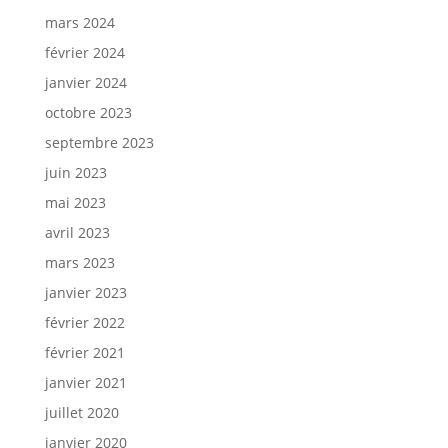
mars 2024
février 2024
janvier 2024
octobre 2023
septembre 2023
juin 2023
mai 2023
avril 2023
mars 2023
janvier 2023
février 2022
février 2021
janvier 2021
juillet 2020
janvier 2020