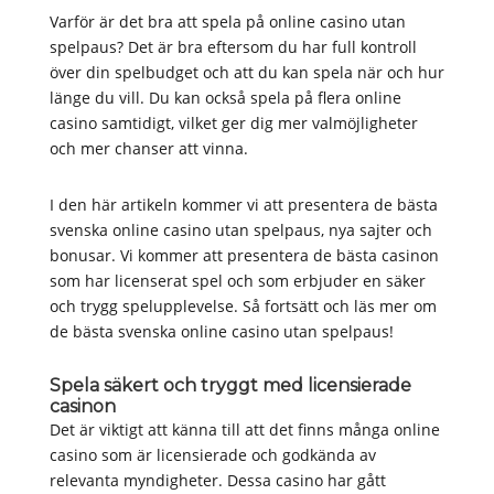
Varför är det bra att spela på online casino utan
spelpaus? Det är bra eftersom du har full kontroll
över din spelbudget och att du kan spela när och hur
länge du vill. Du kan också spela på flera online
casino samtidigt, vilket ger dig mer valmöjligheter
och mer chanser att vinna.
I den här artikeln kommer vi att presentera de bästa
svenska online casino utan spelpaus, nya sajter och
bonusar. Vi kommer att presentera de bästa casinon
som har licenserat spel och som erbjuder en säker
och trygg spelupplevelse. Så fortsätt och läs mer om
de bästa svenska online casino utan spelpaus!
Spela säkert och tryggt med licensierade
casinon
Det är viktigt att känna till att det finns många online
casino som är licensierade och godkända av
relevanta myndigheter. Dessa casino har gått