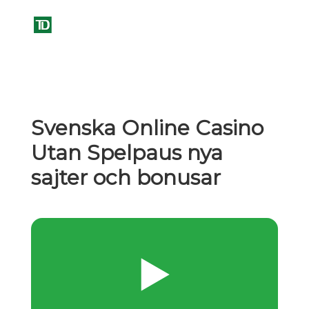
Svenska Online Casino
Utan Spelpaus nya
sajter och bonusar
▶️