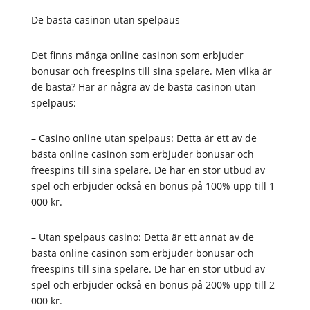
De bästa casinon utan spelpaus
Det finns många online casinon som erbjuder
bonusar och freespins till sina spelare. Men vilka är
de bästa? Här är några av de bästa casinon utan
spelpaus:
– Casino online utan spelpaus: Detta är ett av de
bästa online casinon som erbjuder bonusar och
freespins till sina spelare. De har en stor utbud av
spel och erbjuder också en bonus på 100% upp till 1
000 kr.
– Utan spelpaus casino: Detta är ett annat av de
bästa online casinon som erbjuder bonusar och
freespins till sina spelare. De har en stor utbud av
spel och erbjuder också en bonus på 200% upp till 2
000 kr.