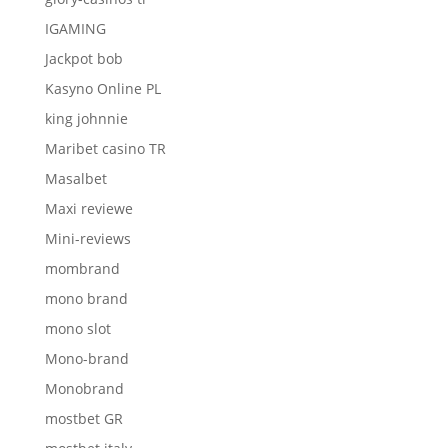
IGAMING
Jackpot bob
Kasyno Online PL
king johnnie
Maribet casino TR
Masalbet
Maxi reviewe
Mini-reviews
mombrand
mono brand
mono slot
Mono-brand
Monobrand
mostbet GR