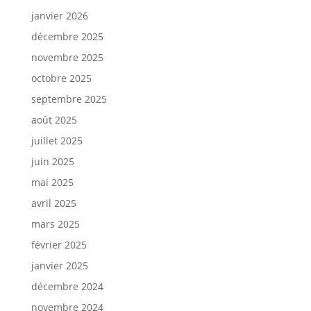
janvier 2026
décembre 2025
novembre 2025
octobre 2025
septembre 2025
août 2025
juillet 2025
juin 2025
mai 2025
avril 2025
mars 2025
février 2025
janvier 2025
décembre 2024
novembre 2024