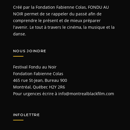
Créé par la Fondation Fabienne Colas, FONDU AU
NOIR permet de se rappeler du passé afin de
comprendre le présent et de mieux préparer
l'avenir. Le tout à travers le cinéma, la musique et la
danse.
NOUS JOINDRE
Festival Fondu au Noir
Fondation Fabienne Colas
465 rue St-Jean, Bureau 900
Montréal, Québec H2Y 2R6
Pour urgences écrire à
info@montrealblackfilm.com
INFOLETTRE