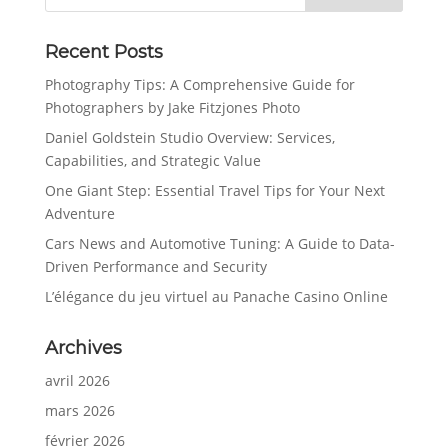
Recent Posts
Photography Tips: A Comprehensive Guide for
Photographers by Jake Fitzjones Photo
Daniel Goldstein Studio Overview: Services,
Capabilities, and Strategic Value
One Giant Step: Essential Travel Tips for Your Next
Adventure
Cars News and Automotive Tuning: A Guide to Data-
Driven Performance and Security
L’élégance du jeu virtuel au Panache Casino Online
Archives
avril 2026
mars 2026
février 2026