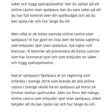
säker och trygg spelupplevelse. När du spelar på ett
online casino utan spelpaus, kan du vara säker på att
du har full kontroll över din spelbudget och att du
kan spela när och hur länge du vill.
Men vilka är de bästa svenska online casino utan
spelpaus? Vi har gjort en lista över de bästa sajterna
som erbjuder spel utan spelpaus, nya sajter och
bonusar. Vi kommer att presentera de bästa casinon
som har licenserat spel och som erbjuder en säker
och trygg spelupplevelse.
Vad är spelpaus? Spelpaus är en reglering som
infördes i Sverige 2019, som krävde att alla online
casino i Sverige skulle ha en spelpaus på minst 24
timmar mellan spelrundor. Men nu finns det många
online casino som erbjuder spel utan spelpaus, vilket
betyder att du kan spela när och hur länge du vill.