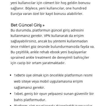
yeni kullanıcılar için cömert bir hoş geldin bonusu
sağlanır. Böylece, yeni kullanıcılar, one hundred
Euro’ya varan özel bir kayıt bonusu alabilirler.
Bet Güncel Giriş »
Bu durumda, platformun güncel giriş adresini
kullanmanız gerekir. VPN kullanarak da erişim
sağlayabilirsiniz, ancak bu yöntemi kullanmadan
önce riskleri göz önünde bulundurmanızda fayda va.
Bu çeşitlilik, ankle rehab ebook yeni başlayanlar
sprained ankle treatment de deneyimli bahisçiler
için cazip bir ortam yaratmaktadır.
1xBet’e üye olmak için öncelikle platformun resmi
web siteye veya mobil uygulamasına erişim
sağlamanız gerekir.
1xbet, geniş bir oyun yelpazesi sunan güvenilir bir
bahis platformudur.
Platform, slot oyunlarında düzenlediği turnuvalar