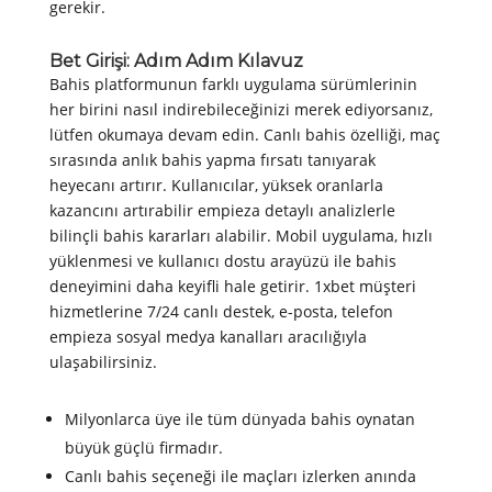
gerekir.
Bet Girişi: Adım Adım Kılavuz
Bahis platformunun farklı uygulama sürümlerinin
her birini nasıl indirebileceğinizi merek ediyorsanız,
lütfen okumaya devam edin. Canlı bahis özelliği, maç
sırasında anlık bahis yapma fırsatı tanıyarak
heyecanı artırır. Kullanıcılar, yüksek oranlarla
kazancını artırabilir empieza detaylı analizlerle
bilinçli bahis kararları alabilir. Mobil uygulama, hızlı
yüklenmesi ve kullanıcı dostu arayüzü ile bahis
deneyimini daha keyifli hale getirir. 1xbet müşteri
hizmetlerine 7/24 canlı destek, e-posta, telefon
empieza sosyal medya kanalları aracılığıyla
ulaşabilirsiniz.
Milyonlarca üye ile tüm dünyada bahis oynatan
büyük güçlü firmadır.
Canlı bahis seçeneği ile maçları izlerken anında