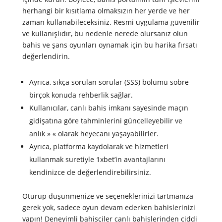
herhangi bir kısıtlama olmaksızın her yerde ve her
zaman kullanabileceksiniz. Resmi uygulama güvenilir
ve kullanışlıdır, bu nedenle nerede olursanız olun
bahis ve şans oyunları oynamak için bu harika fırsatı
değerlendirin.
Ayrıca, sıkça sorulan sorular (SSS) bölümü sobre
birçok konuda rehberlik sağlar.
Kullanıcılar, canlı bahis imkanı sayesinde maçın
gidişatına göre tahminlerini güncelleyebilir ve
anlık » « olarak heyecanı yaşayabilirler.
Ayrıca, platforma kaydolarak ve hizmetleri
kullanmak suretiyle 1xbet’in avantajlarını
kendinizce de değerlendirebilirsiniz.
Oturup düşünmenize ve seçeneklerinizi tartmanıza
gerek yok, sadece oyun devam ederken bahislerinizi
yapın! Deneyimli bahisçiler canlı bahislerinden ciddi