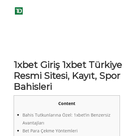
1xbet Giriş 1xbet Türkiye
Resmi Sitesi, Kayıt, Spor
Bahisleri
Content
Bahis Tutkunlarına Özel: 1xbet’in Benzersiz
Avantajları
Bet Para Çekme Yöntemleri