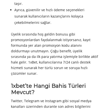
taşır.
Ayrıca, güvenilir ve hızlı ödeme seçenekleri
sunarak kullanıcıların kazançlarını kolayca
çekebilmelerini sağlar.
Üyelik sırasında hoş geldin bonusu gibi
promosyonlardan faydalanmak istiyorsanız, kayıt
formunda yer alan promosyon kodu alanını
doldurmayı unutmayın. Çoğu benefit, üyelik
sırasında ya da ilk para yatırma işlemiyle birlikte aktif
hale gelir. 1xBet, kullanıcılarına 7/24 canlı destek
hizmeti sunarak her türlü sorun ve soruya hızlı
çözümler sunar.
1xbet’te Hangi Bahis Türleri
Mevcut?
Twitter, Telegram ve Instagram gibi sosyal medya
kanalları üzerinden durante son adres bilgilerini