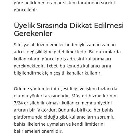
göre belirlenen oranlar sistem tarafından sürekli
güncellenir.
Üyelik Sırasında Dikkat Edilmesi
Gerekenler
Site, yasal düzenlemeler nedeniyle zaman zaman
adres değişikliğine gidebilmektedir. Bu durumlarda,
kullanıcıların güncel giriş adresini kullanmaları
gerekmektedir. 1xbet, bu konuda kullanıcılarını
bilgilendirmek için çeşitli kanallar kullanır.
Ödeme yöntemlerinin çeşitliliği ve işlem hızları da
olumlu yönleri arasındadır. Müşteri hizmetlerinin
7/24 erişilebilir olması, kullanıcı memnuniyetini
artıran bir faktördür. Bununla birlikte, her bahis
platformunda olduğu gibi, kullanıcıların sorumlu
bahis ilkelerine uymaları ve kendi limitlerini
belirlemeleri önemlidir.