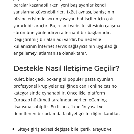
paralar kazanabilirken, yeni başlayanlar kendi
şanslarına güvenebilirler. 1xBet aynası, bahisçinin
ofisine erişimde sorun yaşayan bahisçiler için çok
yararlı bir araçtır. Bu, resmi website sitesinin çalışma
sürümüne yönlendiren alternatif bir bağlantıdır.
Değiştirilmiş bir alan adı vardır, bu nedenle
kullanıcının İnternet servis sağlayıcısının uyguladığı
engellemeyi atlamanıza olanak tanır.
Destekle Nasıl Iletişime Geçilir?
Rulet, blackjack, poker gibi popüler pasta oyunları,
profesyonel krupiyeler eşliğinde canlı online casino
kategorisinde oynanabilir. Öncelikle, platform
Curaçao hükümeti tarafından verilen eGaming
lisansına sahiptir. Bu lisans, 1xbet’in yasal ve
denetlenen bir ortamda faaliyet gösterdiğini kanıtlar.
Siteye giriş adresi değişse bile içerik, arayüz ve