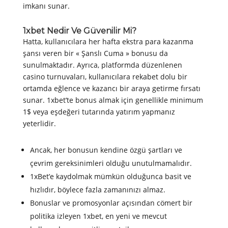
imkanı sunar.
1xbet Nedir Ve Güvenilir Mi?
Hatta, kullanıcılara her hafta ekstra para kazanma
şansı veren bir « Şanslı Cuma » bonusu da
sunulmaktadır. Ayrıca, platformda düzenlenen
casino turnuvaları, kullanıcılara rekabet dolu bir
ortamda eğlence ve kazancı bir araya getirme fırsatı
sunar. 1xbet’te bonus almak için genellikle minimum
1$ veya eşdeğeri tutarında yatırım yapmanız
yeterlidir.
Ancak, her bonusun kendine özgü şartları ve
çevrim gereksinimleri olduğu unutulmamalıdır.
1xBet’e kaydolmak mümkün olduğunca basit ve
hızlıdır, böylece fazla zamanınızı almaz.
Bonuslar ve promosyonlar açısından cömert bir
politika izleyen 1xbet, en yeni ve mevcut