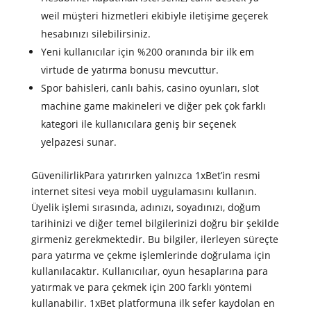
weil müşteri hizmetleri ekibiyle iletişime geçerek
hesabınızı silebilirsiniz.
Yeni kullanıcılar için %200 oranında bir ilk em
virtude de yatırma bonusu mevcuttur.
Spor bahisleri, canlı bahis, casino oyunları, slot
machine game makineleri ve diğer pek çok farklı
kategori ile kullanıcılara geniş bir seçenek
yelpazesi sunar.
GüvenilirlikPara yatırırken yalnızca 1xBet’in resmi
internet sitesi veya mobil uygulamasını kullanın.
Üyelik işlemi sırasında, adınızı, soyadınızı, doğum
tarihinizi ve diğer temel bilgilerinizi doğru bir şekilde
girmeniz gerekmektedir. Bu bilgiler, ilerleyen süreçte
para yatırma ve çekme işlemlerinde doğrulama için
kullanılacaktır. Kullanıcılıar, oyun hesaplarına para
yatırmak ve para çekmek için 200 farklı yöntemi
kullanabilir. 1xBet platformuna ilk sefer kaydolan en