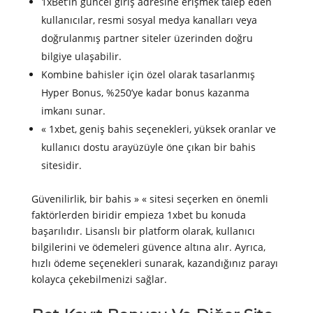
1xBet’in güncel giriş adresine erişmek talep eden
kullanıcılar, resmi sosyal medya kanalları veya
doğrulanmış partner siteler üzerinden doğru
bilgiye ulaşabilir.
Kombine bahisler için özel olarak tasarlanmış
Hyper Bonus, %250’ye kadar bonus kazanma
imkanı sunar.
« 1xbet, geniş bahis seçenekleri, yüksek oranlar ve
kullanıcı dostu arayüzüyle öne çıkan bir bahis
sitesidir.
Güvenilirlik, bir bahis » « sitesi seçerken en önemli
faktörlerden biridir empieza 1xbet bu konuda
başarılıdır. Lisanslı bir platform olarak, kullanıcı
bilgilerini ve ödemeleri güvence altına alır. Ayrıca,
hızlı ödeme seçenekleri sunarak, kazandığınız parayı
kolayca çekebilmenizi sağlar.