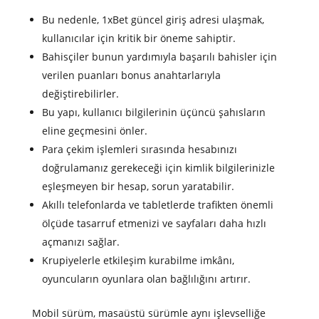
Bu nedenle, 1xBet güncel giriş adresi ulaşmak,
kullanıcılar için kritik bir öneme sahiptir.
Bahisçiler bunun yardımıyla başarılı bahisler için
verilen puanları bonus anahtarlarıyla
değiştirebilirler.
Bu yapı, kullanıcı bilgilerinin üçüncü şahısların
eline geçmesini önler.
Para çekim işlemleri sırasında hesabınızı
doğrulamanız gerekeceği için kimlik bilgilerinizle
eşleşmeyen bir hesap, sorun yaratabilir.
Akıllı telefonlarda ve tabletlerde trafikten önemli
ölçüde tasarruf etmenizi ve sayfaları daha hızlı
açmanızı sağlar.
Krupiyelerle etkileşim kurabilme imkânı,
oyuncuların oyunlara olan bağlılığını artırır.
Mobil sürüm, masaüstü sürümle aynı işlevselliğe