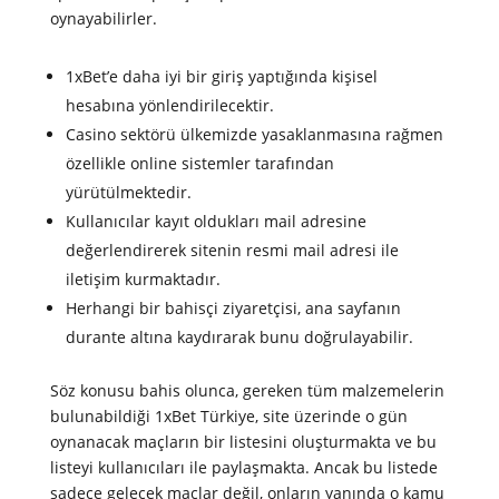
oynayabilirler.
1xBet’e daha iyi bir giriş yaptığında kişisel
hesabına yönlendirilecektir.
Casino sektörü ülkemizde yasaklanmasına rağmen
özellikle online sistemler tarafından
yürütülmektedir.
Kullanıcılar kayıt oldukları mail adresine
değerlendirerek sitenin resmi mail adresi ile
iletişim kurmaktadır.
Herhangi bir bahisçi ziyaretçisi, ana sayfanın
durante altına kaydırarak bunu doğrulayabilir.
Söz konusu bahis olunca, gereken tüm malzemelerin
bulunabildiği 1xBet Türkiye, site üzerinde o gün
oynanacak maçların bir listesini oluşturmakta ve bu
listeyi kullanıcıları ile paylaşmakta. Ancak bu listede
sadece gelecek maçlar değil, onların yanında o kamu