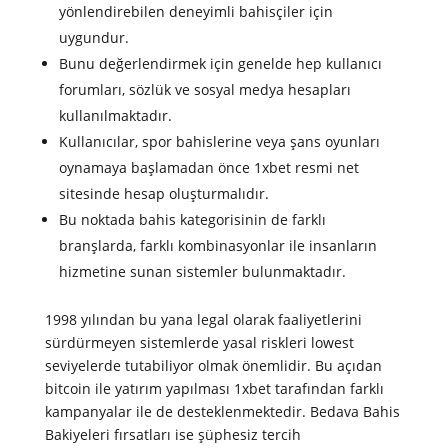
yönlendirebilen deneyimli bahisçiler için
uygundur.
Bunu değerlendirmek için genelde hep kullanıcı
forumları, sözlük ve sosyal medya hesapları
kullanılmaktadır.
Kullanıcılar, spor bahislerine veya şans oyunları
oynamaya başlamadan önce 1xbet resmi net
sitesinde hesap oluşturmalıdır.
Bu noktada bahis kategorisinin de farklı
branşlarda, farklı kombinasyonlar ile insanların
hizmetine sunan sistemler bulunmaktadır.
1998 yılından bu yana legal olarak faaliyetlerini
sürdürmeyen sistemlerde yasal riskleri lowest
seviyelerde tutabiliyor olmak önemlidir. Bu açıdan
bitcoin ile yatırım yapılması 1xbet tarafından farklı
kampanyalar ile de desteklenmektedir. Bedava Bahis
Bakiyeleri fırsatları ise şüphesiz tercih