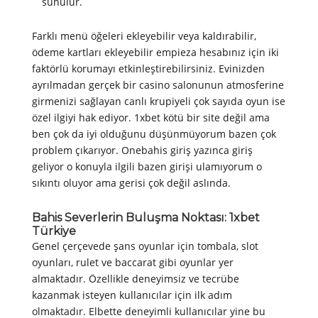
sunulur.
Farklı menü öğeleri ekleyebilir veya kaldırabilir,
ödeme kartları ekleyebilir empieza hesabınız için iki
faktörlü korumayı etkinleştirebilirsiniz. Evinizden
ayrılmadan gerçek bir casino salonunun atmosferine
girmenizi sağlayan canlı krupiyeli çok sayıda oyun ise
özel ilgiyi hak ediyor. 1xbet kötü bir site değil ama
ben çok da iyi olduğunu düşünmüyorum bazen çok
problem çıkarıyor. Onebahis giriş yazınca giriş
geliyor o konuyla ilgili bazen girişi ulamıyorum o
sıkıntı oluyor ama gerisi çok değil aslında.
Bahis Severlerin Buluşma Noktası: 1xbet
Türkiye
Genel çerçevede şans oyunlar için tombala, slot
oyunları, rulet ve baccarat gibi oyunlar yer
almaktadır. Özellikle deneyimsiz ve tecrübe
kazanmak isteyen kullanıcılar için ilk adım
olmaktadır. Elbette deneyimli kullanıcılar yine bu