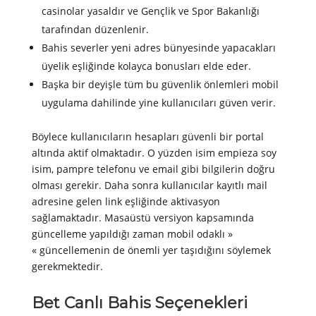
casinolar yasaldır ve Gençlik ve Spor Bakanlığı
tarafından düzenlenir.
Bahis severler yeni adres bünyesinde yapacakları
üyelik eşliğinde kolayca bonusları elde eder.
Başka bir deyişle tüm bu güvenlik önlemleri mobil
uygulama dahilinde yine kullanıcıları güven verir.
Böylece kullanıcıların hesapları güvenli bir portal
altında aktif olmaktadır. O yüzden isim empieza soy
isim, pampre telefonu ve email gibi bilgilerin doğru
olması gerekir. Daha sonra kullanıcılar kayıtlı mail
adresine gelen link eşliğinde aktivasyon
sağlamaktadır. Masaüstü versiyon kapsamında
güncelleme yapıldığı zaman mobil odaklı »
« güncellemenin de önemli yer taşıdığını söylemek
gerekmektedir.
Bet Canlı Bahis Seçenekleri