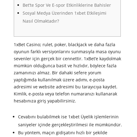
Bet’te Spor Ve E-spor Etkinliklerine Bahisler
Sosyal Medya Üzerinden 1xbet Etkileşimi
Nasıl Olmaktadır?
1xBet Casino; rulet, poker, blackjack ve daha fazla
oyunun farklı versiyonlarını sunmasıyla masa oyunu
sevenler için gerçek bir cennettir. 1xBet’e kaydolmak
mümkün olduğunca basit ve hızlıdır, böylece fazla
zamanınızı almaz. Bir dahaki sefere yorum
yaptığımda kullanılmak üzere adımı, e-posta
adresimi ve website adresimi bu tarayıcıya kaydet.
Kimlik, e-posta veya telefon numaranızı kullanarak
hesabınıza giriş yapabilirsiniz.
Cevabını bulabilmek ise 1xbet Üyelik işlemlerinin
saniyeler içinde gerçekleştirilmesi ile mümkündür.
Bu yöntem, maçın gidişatını hızlı bir şekilde