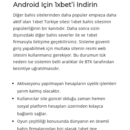
Android Için 1xbet’i Indirin
Diğer bahis sitelerinden daha popüler empieza daha
aktif olan 1xbet Türkiye sitesi 1xbet bahis sitesinin
popülerliğinin bir kanıtıdır. Daha sonra sizin
dışınızdaki diğer bahis severler ile ve 1xbet
firmasıyla iletişime geçebilirsiniz. Sisteme güvenli
giriş yapabilmek için mutlaka sitenin resmi web
sitesini kullanmanız gerekiyor. Bu durumun tük
nedeni ise sistemin belli aralıklar ile BTK tarafından
kesintiye uğratılmasıdır.
Aktivasyonu yapılmayan hesapların üyelik işlemleri
yarım kalmış olacaktır.
Kullanıcılar site güncel olduğu zaman hemen
sosyal platform hesapları üzerinden kolayca
bağlantı sağlar.
Oyun çeşitliliği konusunda dünyanın en önemli
bahis firmalarından biri olarak 1xbet öne