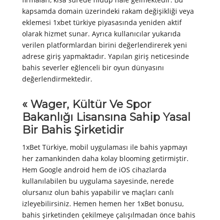
kapsamda domain üzerindeki rakam değişikliği veya
eklemesi 1xbet türkiye piyasasında yeniden aktif
olarak hizmet sunar. Ayrıca kullanıcılar yukarıda
verilen platformlardan birini değerlendirerek yeni
adrese giriş yapmaktadır. Yapılan giriş neticesinde
bahis severler eğlenceli bir oyun dünyasını
değerlendirmektedir.
« Wager, Kültür Ve Spor
Bakanlığı Lisansına Sahip Yasal
Bir Bahis Şirketidir
1xBet Türkiye, mobil uygulaması ile bahis yapmayı
her zamankinden daha kolay blooming getirmiştir.
Hem Google android hem de iOS cihazlarda
kullanılabilen bu uygulama sayesinde, nerede
olursanız olun bahis yapabilir ve maçları canlı
izleyebilirsiniz. Hemen hemen her 1xBet bonusu,
bahis şirketinden çekilmeye çalışılmadan önce bahis