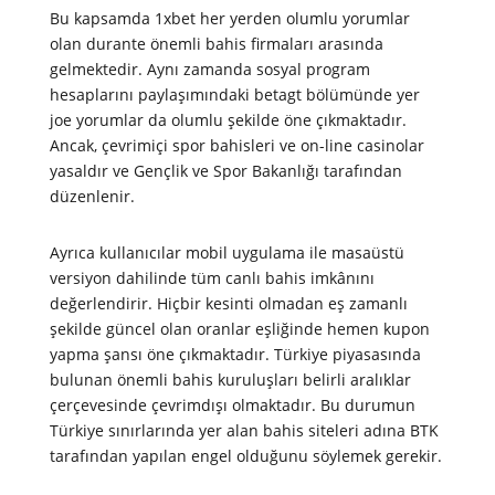
Bu kapsamda 1xbet her yerden olumlu yorumlar
olan durante önemli bahis firmaları arasında
gelmektedir. Aynı zamanda sosyal program
hesaplarını paylaşımındaki betagt bölümünde yer
joe yorumlar da olumlu şekilde öne çıkmaktadır.
Ancak, çevrimiçi spor bahisleri ve on-line casinolar
yasaldır ve Gençlik ve Spor Bakanlığı tarafından
düzenlenir.
Ayrıca kullanıcılar mobil uygulama ile masaüstü
versiyon dahilinde tüm canlı bahis imkânını
değerlendirir. Hiçbir kesinti olmadan eş zamanlı
şekilde güncel olan oranlar eşliğinde hemen kupon
yapma şansı öne çıkmaktadır. Türkiye piyasasında
bulunan önemli bahis kuruluşları belirli aralıklar
çerçevesinde çevrimdışı olmaktadır. Bu durumun
Türkiye sınırlarında yer alan bahis siteleri adına BTK
tarafından yapılan engel olduğunu söylemek gerekir.