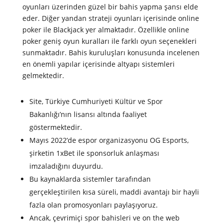
oyunları üzerinden güzel bir bahis yapma şansı elde
eder. Diğer yandan strateji oyunları içerisinde online
poker ile Blackjack yer almaktadır. Özellikle online
poker geniş oyun kuralları ile farklı oyun seçenekleri
sunmaktadır. Bahis kuruluşları konusunda incelenen
en önemli yapılar içerisinde altyapı sistemleri
gelmektedir.
Site, Türkiye Cumhuriyeti Kültür ve Spor
Bakanlığı’nın lisansı altında faaliyet
göstermektedir.
Mayıs 2022’de espor organizasyonu OG Esports,
şirketin 1xBet ile sponsorluk anlaşması
imzaladığını duyurdu.
Bu kaynaklarda sistemler tarafından
gerçekleştirilen kısa süreli, maddi avantajı bir hayli
fazla olan promosyonları paylaşıyoruz.
Ancak, çevrimiçi spor bahisleri ve on the web