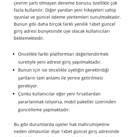
çevrim şartı olmayan deneme bonusu özellikle çok
fazla kullanılır. Diğer yandan yeni hikayeleri sahip
oyunlar ve güncel ödeme yöntemleri sunulmaktadır.
Bunun gibi daha birçok farklı yenilik 1xbet güncel
giriş adresi bünyesinde üye olacak kullanıcıları
beklemektedir.
Öncelikle farklı platformları değerlendirmek
suretiyle yeni adrese giriş yapılmaktadır.
Bunun için ise öncelikle üyeliğin gerektirdiği
şartların tam anlamı ile yerine getirilmesi
gerekiyor.
Çünkü kullanıcılar eğer yeni fırsatlardan
yararlanmak istiyorsa, mobil paketler üzerinden
güncelleme yapmaktadır.
Bu gibi durumlarda üyeler hak mahrumiyetine
neden olmasınlar diye 1xbet güncel giriş adresinde