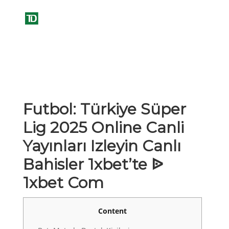
Futbol: Türkiye Süper
Lig 2025 Online Canli
Yayınları Izleyin Canlı
Bahisler 1xbet’te ᐉ
1xbet Com
Content