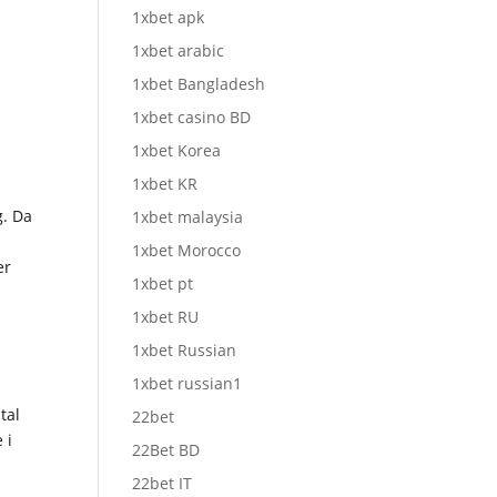
1xbet apk
1xbet arabic
1xbet Bangladesh
1xbet casino BD
1xbet Korea
1xbet KR
g. Da
1xbet malaysia
1xbet Morocco
er
1xbet pt
1xbet RU
1xbet Russian
1xbet russian1
tal
22bet
 i
22Bet BD
22bet IT