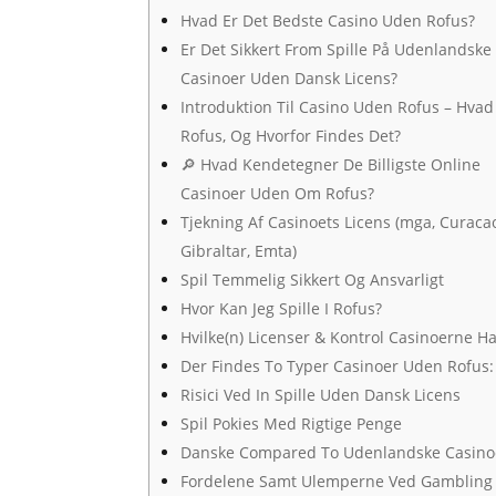
Hvad Er Det Bedste Casino Uden Rofus?
Er Det Sikkert From Spille På Udenlandske
Casinoer Uden Dansk Licens?
Introduktion Til Casino Uden Rofus – Hvad
Rofus, Og Hvorfor Findes Det?
🔎 Hvad Kendetegner De Billigste Online
Casinoer Uden Om Rofus?
Tjekning Af Casinoets Licens (mga, Curaca
Gibraltar, Emta)
Spil Temmelig Sikkert Og Ansvarligt
Hvor Kan Jeg Spille I Rofus?
Hvilke(n) Licenser & Kontrol Casinoerne H
Der Findes To Typer Casinoer Uden Rofus:
Risici Ved In Spille Uden Dansk Licens
Spil Pokies Med Rigtige Penge
Danske Compared To Udenlandske Casino
Fordelene Samt Ulemperne Ved Gambling