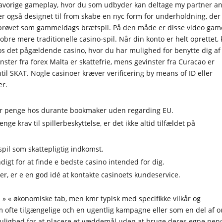
vorige gameplay, hvor du som udbyder kan deltage my partner an
er også designet til from skabe en nyc form for underholdning, der
 prøvet som gammeldags brætspil. På den måde er disse video gam
re mere traditionelle casino-spil. Når din konto er helt oprettet,
os det pågældende casino, hvor du har mulighed for benytte dig af
ster fra forex Malta er skattefrie, mens gevinster fra Curacao er
til SKAT. Nogle casinoer kræver verificering by means of ID eller
er.
nder penge hos durante bookmaker uden regarding EU.
e krav til spillerbeskyttelse, er det ikke altid tilfældet på
pil som skattepligtig indkomst.
igt for at finde e bedste casino intended for dig.
r, er e en god idé at kontakte casinoets kundeservice.
 » « økonomiske tab, men kmr typisk med specifikke vilkår og
 ofte tilgængelige och en ugentlig kampagne eller som en del af o
mulighed for at placere et væddemål uden at bruge deres egne pen