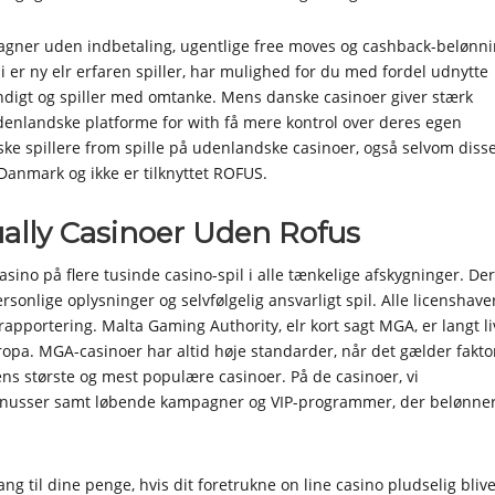
gner uden indbetaling, ugentlige free moves og cashback-belønn
i er ny elr erfaren spiller, har mulighed for du med fordel udnytte
undigt og spiller med omtanke. Mens danske casinoer giver stærk
denlandske platforme for with få mere kontrol over deres egen
anske spillere from spille på udenlandske casinoer, også selvom diss
 Danmark og ikke er tilknyttet ROFUS.
ally Casinoer Uden Rofus
ino på flere tusinde casino-spil i alle tænkelige afskygninger. Der
sonlige oplysninger og selvfølgelig ansvarligt spil. Alle licenshave
pportering. Malta Gaming Authority, elr kort sagt MGA, er langt li
pa. MGA-casinoer har altid høje standarder, når det gælder fakto
ns største og mest populære casinoer. På de casinoer, vi
bonusser samt løbende kampagner og VIP-programmer, der belønne
ng til dine penge, hvis dit foretrukne on line casino pludselig bliv