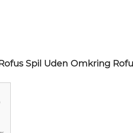
ÉVÈNEMENTS
ARCHIVE
Rofus Spil Uden Omkring Rof
n
er