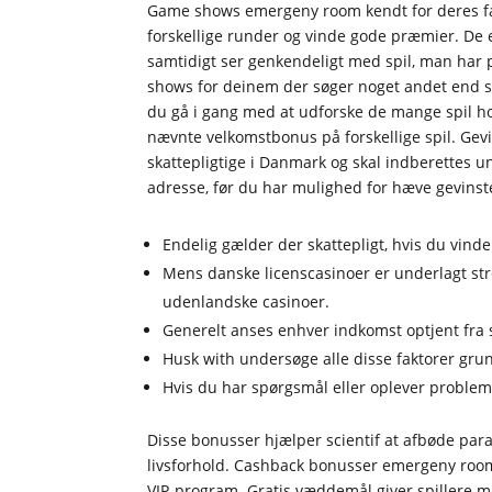
Game shows emergeny room kendt for deres fa
forskellige runder og vinde gode præmier. De 
samtidigt ser genkendeligt med spil, man har
shows for deinem der søger noget andet end sob
du gå i gang med at udforske de mange spil h
nævnte velkomstbonus på forskellige spil. Gevin
skattepligtige i Danmark og skal indberettes un
adresse, før du har mulighed for hæve gevinst
Endelig gælder der skattepligt, hvis du vi
Mens danske licenscasinoer er underlagt streng
udenlandske casinoer.
Generelt anses enhver indkomst optjent fra s
Husk with undersøge alle disse faktorer grund
Hvis du har spørgsmål eller oplever probleme
Disse bonusser hjælper scientif at afbøde para
livsforhold. Cashback bonusser emergeny room
VIP-program. Gratis væddemål giver spillere 