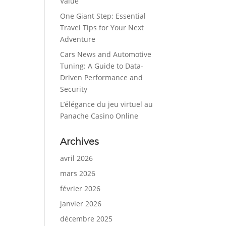
Value
One Giant Step: Essential
Travel Tips for Your Next
Adventure
Cars News and Automotive
Tuning: A Guide to Data-
Driven Performance and
Security
L’élégance du jeu virtuel au
Panache Casino Online
Archives
avril 2026
mars 2026
février 2026
janvier 2026
décembre 2025