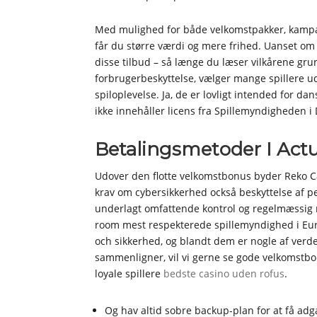
Med mulighed for både velkomstpakker, kampa
får du større værdi og mere frihed. Uanset om 
disse tilbud – så længe du læser vilkårene gr
forbrugerbeskyttelse, vælger mange spillere u
spiloplevelse. Ja, de er lovligt intended for d
ikke innehåller licens fra Spillemyndigheden i
Betalingsmetoder I Actu
Udover den flotte velkomstbonus byder Reko Cas
krav om cybersikkerhed också beskyttelse af per
underlagt omfattende kontrol og regelmæssig ra
room mest respekterede spillemyndighed i Euro
och sikkerhed, og blandt dem er nogle af verde
sammenligner, vil vi gerne se gode velkomst
loyale spillere
bedste casino uden rofus
.
Og hav altid sobre backup-plan for at få adga