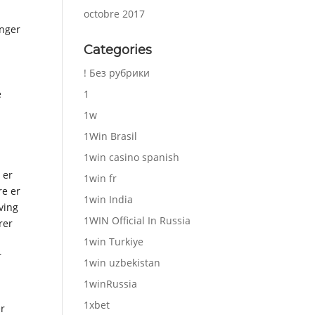
octobre 2017
inger
Categories
! Без рубрики
e
1
1w
1Win Brasil
1win casino spanish
 er
1win fr
re er
1win India
ving
1WIN Official In Russia
rer
1win Turkiye
r
1win uzbekistan
1winRussia
1xbet
er