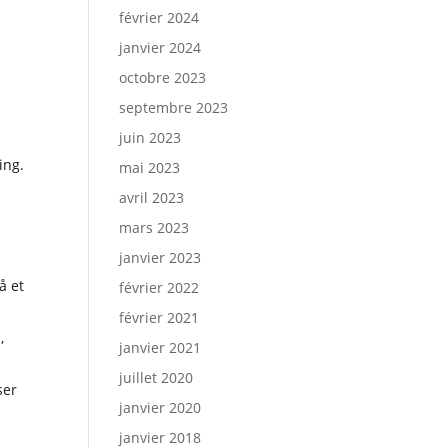
février 2024
janvier 2024
octobre 2023
septembre 2023
juin 2023
ing.
mai 2023
avril 2023
mars 2023
janvier 2023
å et
février 2022
février 2021
,
janvier 2021
juillet 2020
ser
janvier 2020
janvier 2018