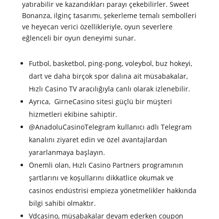
yatırabilir ve kazandıkları parayı çekebilirler. Sweet
Bonanza, ilginç tasarımı, şekerleme temalı sembolleri
ve heyecan verici özellikleriyle, oyun severlere
eğlenceli bir oyun deneyimi sunar.
Futbol, basketbol, ping-pong, voleybol, buz hokeyi,
dart ve daha birçok spor dalına ait müsabakalar,
Hızlı Casino TV aracılığıyla canlı olarak izlenebilir.
Ayrıca, GirneCasino sitesi güçlü bir müşteri
hizmetleri ekibine sahiptir.
@AnadoluCasinoTelegram kullanıcı adlı Telegram
kanalını ziyaret edin ve özel avantajlardan
yararlanmaya başlayın.
Önemli olan, Hızlı Casino Partners programının
şartlarını ve koşullarını dikkatlice okumak ve
casinos endüstrisi empieza yönetmelikler hakkında
bilgi sahibi olmaktır.
Vdcasino, müsabakalar devam ederken coupon