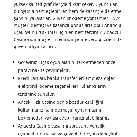
yüksek kaliteli grafikleriyle dikkat çeker. Oyuncular,
bu oyunla hem eğlenirken hem de kazanç elde etme
şansını yakalarlar. Güvenilir ödeme yöntemleri, 7/24
müşteri desteği ve kazançlı bonuslarla dolu Anadolu,
uçak oyunu tutkunları için en best tercihtir. Anadolu
Casino’nun müşteri memnuniyetine verdiği önem de
güvenilirliğini artırır.
Göreviniz, uçak oyun alanını terk etmeden önce
parayı nakite çevirmektir.
Kredi kartları, banka transferleri empieza diğer
elektronik ödeme seçenekleri kullanıcıların
tercihine sunulur.
Ancak Hızlı Casino bahis bozdur özelliğini
kullanmanız halinde maçın oynanmasını
beklemeden yaklaşık 700 liranızı alabilirsiniz.
Anadolu Casino yasal mı sorusuna yönelik;
oyuncularına yasal ve güvenli bir oyun deneyimi