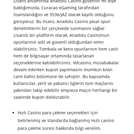
Lisans anlamında Anadolu Casino güvenilir mi diye
baktığımızda, Curacao eGaming tarafından
lisanslandığını ve 5536/JAZ olarak kayıtlı olduğunu
görüyoruz. Bu lisans, Anadolu Casino yasal oyun
denetimlerini bir çerçevede sunmasını sağlar.
Lisanslı bir platform olarak, Anadolu Casino’nun
oyunlarının adil ve güvenli olduğundan emin
olabilirsiniz. Tombala ve keno oyunlarının hem canlı
hem de bilgisayar ortamında tasarlanan
seçeneklerine katılabilirsiniz. Vdcasino, müsabakalar
devam ederken kupon yapılmasını mümkün kılan
canlı bahis bölümüne de sahiptir. Bu kapsamda
kullanıcılar, yerli ve yabancı liglerin tüm maçlarını
yakından takip edebilir empieza maçın herhangi bir
saatinde kupon doldurabilir.
Hızlı Casino para çekme seçenekleri için
belirlenmiş ve standarda bağlanmış Hızlı casino
para çekme süresi hakkında bilgi verelim.