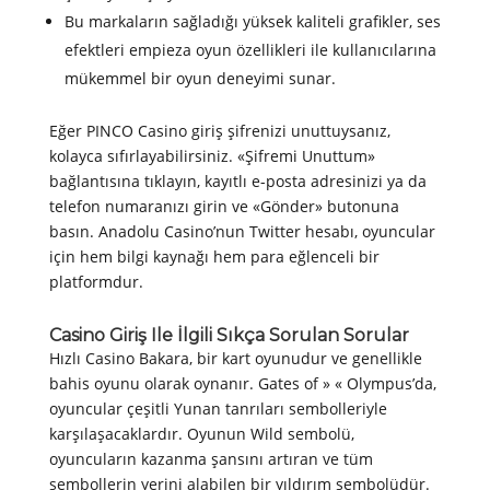
Bu markaların sağladığı yüksek kaliteli grafikler, ses
efektleri empieza oyun özellikleri ile kullanıcılarına
mükemmel bir oyun deneyimi sunar.
Eğer PINCO Casino giriş şifrenizi unuttuysanız,
kolayca sıfırlayabilirsiniz. «Şifremi Unuttum»
bağlantısına tıklayın, kayıtlı e-posta adresinizi ya da
telefon numaranızı girin ve «Gönder» butonuna
basın. Anadolu Casino’nun Twitter hesabı, oyuncular
için hem bilgi kaynağı hem para eğlenceli bir
platformdur.
Casino Giriş Ile İlgili Sıkça Sorulan Sorular
Hızlı Casino Bakara, bir kart oyunudur ve genellikle
bahis oyunu olarak oynanır. Gates of » « Olympus’da,
oyuncular çeşitli Yunan tanrıları sembolleriyle
karşılaşacaklardır. Oyunun Wild sembolü,
oyuncuların kazanma şansını artıran ve tüm
sembollerin yerini alabilen bir yıldırım sembolüdür.