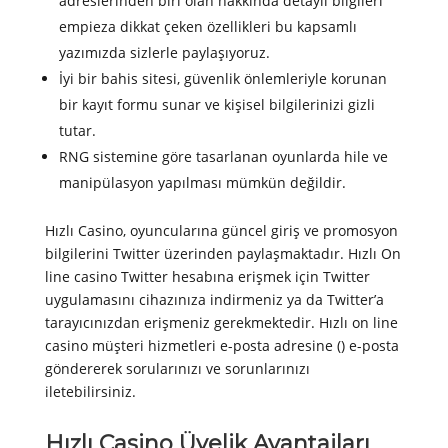
adreslerinden biri olan hakkında detaylı bilgileri
empieza dikkat çeken özellikleri bu kapsamlı
yazımızda sizlerle paylaşıyoruz.
İyi bir bahis sitesi, güvenlik önlemleriyle korunan
bir kayıt formu sunar ve kişisel bilgilerinizi gizli
tutar.
RNG sistemine göre tasarlanan oyunlarda hile ve
manipülasyon yapılması mümkün değildir.
Hızlı Casino, oyuncularına güncel giriş ve promosyon
bilgilerini Twitter üzerinden paylaşmaktadır. Hızlı On
line casino Twitter hesabına erişmek için Twitter
uygulamasını cihazınıza indirmeniz ya da Twitter’a
tarayıcınızdan erişmeniz gerekmektedir. Hızlı on line
casino müşteri hizmetleri e-posta adresine () e-posta
göndererek sorularınızı ve sorunlarınızı
iletebilirsiniz.
Hızlı Casino Üyelik Avantajları