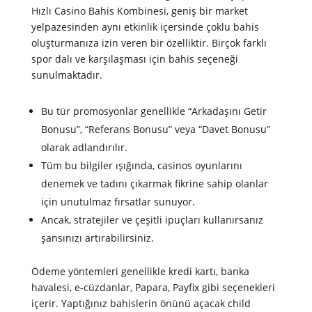
Hızlı Casino Bahis Kombinesi, geniş bir market
yelpazesinden aynı etkinlik içersinde çoklu bahis
oluşturmanıza izin veren bir özelliktir. Birçok farklı
spor dalı ve karşılaşması için bahis seçeneği
sunulmaktadır.
Bu tür promosyonlar genellikle “Arkadaşını Getir
Bonusu”, “Referans Bonusu” veya “Davet Bonusu”
olarak adlandırılır.
Tüm bu bilgiler ışığında, casinos oyunlarını
denemek ve tadını çıkarmak fikrine sahip olanlar
için unutulmaz fırsatlar sunuyor.
Ancak, stratejiler ve çeşitli ipuçları kullanırsanız
şansınızı artırabilirsiniz.
Ödeme yöntemleri genellikle kredi kartı, banka
havalesi, e-cüzdanlar, Papara, Payfix gibi seçenekleri
içerir. Yaptığınız bahislerin önünü açacak child