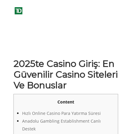
2025te Casino Giriş: En
Güvenilir Casino Siteleri
Ve Bonuslar
Content
Hızlı Online Casino Para Yatırma Süresi
Anadolu Gambling Establishment Canlı
Destek