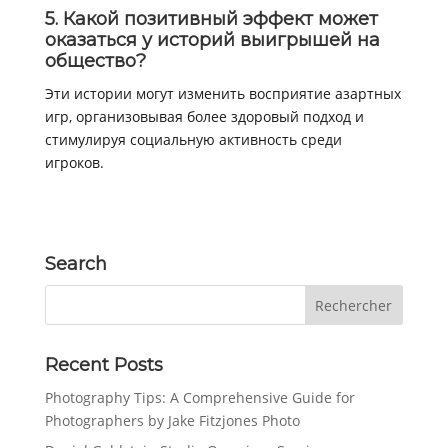
5. Какой позитивный эффект может
оказаться у историй выигрышей на
общество?
Эти истории могут изменить восприятие азартных
игр, организовывая более здоровый подход и
стимулируя социальную активность среди
игроков.
Search
Recent Posts
Photography Tips: A Comprehensive Guide for
Photographers by Jake Fitzjones Photo