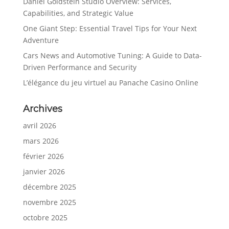
Daniel Goldstein Studio Overview: Services,
Capabilities, and Strategic Value
One Giant Step: Essential Travel Tips for Your Next
Adventure
Cars News and Automotive Tuning: A Guide to Data-
Driven Performance and Security
L’élégance du jeu virtuel au Panache Casino Online
Archives
avril 2026
mars 2026
février 2026
janvier 2026
décembre 2025
novembre 2025
octobre 2025