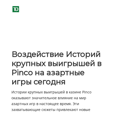
Воздействие Историй
крупных выигрышей в
Pinco на азартные
игры сегодня
Истории крупных выигрышей в казине Pinco
оказывают значительное влияние на мир
азартных игр в настоящее время. Эти
захватывающие сюжеты привлекают новые