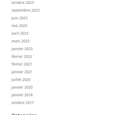
octobre 2023
septembre 2023
juin 2023
mai 2023
avril 2023
mars 2023
janvier 2023
février 2022
février 2021
janvier 2021
juillet 2020
janvier 2020
janvier 2018
octobre 2017