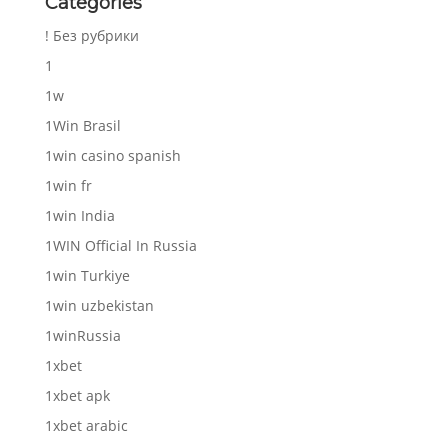
Categories
! Без рубрики
1
1w
1Win Brasil
1win casino spanish
1win fr
1win India
1WIN Official In Russia
1win Turkiye
1win uzbekistan
1winRussia
1xbet
1xbet apk
1xbet arabic