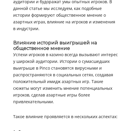
аудитории и будоражат умы опытных игроков. В
данной статье мы исследуем, как подобные
истории формируют общественное мнение о
азартных играх, влияние на игроков и изменения
в индустрии.
Влияние историй выигрышей на
общественное мнение
Успехи игроков в казино всегда вызывают интерес
у широкой аудитории. Истории о сумасшедших
выигрыше в Pinco становятся вирусными и
распространяются в социальных сетях, создавая
положительный имидж азартных игр. Такие
сюжеты могут изменить мнение потенциальных
игроков, сделав азартные игры более
привлекательными.
Такое влияние проявляется в нескольких аспектах: