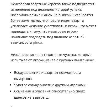
Психология азартных игроков также подвергается
изменению под влиянием историй успеха.
Воспринимаемые шансы на выигрыш становятся
более заметными, что подстегивает азарт и
усиливает желание участвовать в играх. Это может
приводить к тому, что некоторые игроки
начинают подпадать под влияние азартной
зависимости
pinco
.
Ниже перечислены некоторые чувства, которые
испытывают игроки, узнав о крупных выигрышах:
Воодушевление и азарт от возможности
выигрыша.
Чувство солидарности с другими игроками.
Сомнения и опасения относительно своих
шансов на выигрыш.