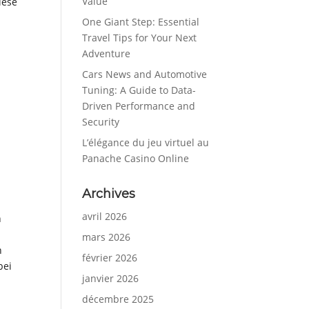
Value
iese
One Giant Step: Essential
Travel Tips for Your Next
Adventure
Cars News and Automotive
Tuning: A Guide to Data-
Driven Performance and
Security
L’élégance du jeu virtuel au
Panache Casino Online
Archives
avril 2026
n
mars 2026
n
février 2026
bei
janvier 2026
décembre 2025