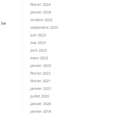
février 2024
janvier 2024
octobre 2023
 Sie
septembre 2023
juin 2023
mai 2023
avril 2023
mars 2023
janvier 2023
février 2022
février 2021
janvier 2021
juillet 2020
janvier 2020
janvier 2018