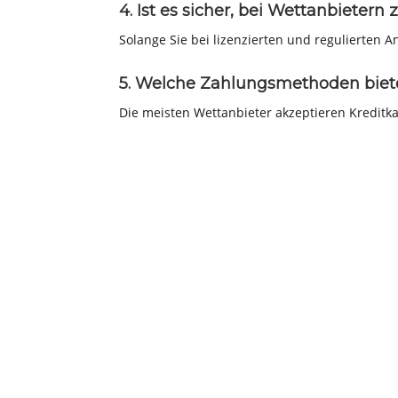
4. Ist es sicher, bei Wettanbietern 
Solange Sie bei lizenzierten und regulierten An
5. Welche Zahlungsmethoden biet
Die meisten Wettanbieter akzeptieren Kreditka