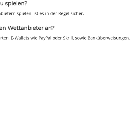
zu spielen?
bietern spielen, ist es in der Regel sicher.
en Wettanbieter an?
rten, E-Wallets wie PayPal oder Skrill, sowie Banküberweisungen.