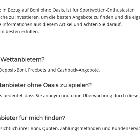
 in Bezug auf Boni ohne Oasis, ist für Sportwetten-Enthusiasten
herche zu investieren, um die besten Angebote zu finden und die ei
Informationen aus diesem Artikel und achten Sie darauf,
am besten erfüllen.
i Wettanbietern?
-Deposit-Boni, Freebets und Cashback-Angebote.
tanbieter ohne Oasis zu spielen?
is bedeutet, dass Sie anonym und ohne Überwachung durch diese
bieter für mich finden?
nsichtlich ihrer Boni, Quoten, Zahlungsmethoden und Kundenservi