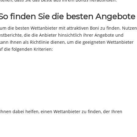
So finden Sie die besten Angebote
, um die besten Wettanbieter mit attraktiven Boni zu finden. Nutzen
tberichte, die die Anbieter hinsichtlich ihrer Angebote und
kann Ihnen als Richtlinie dienen, um die geeigneten Wettanbieter
 die folgenden Kriterien:
Ihnen dabei helfen, einen Wettanbieter zu finden, der Ihren