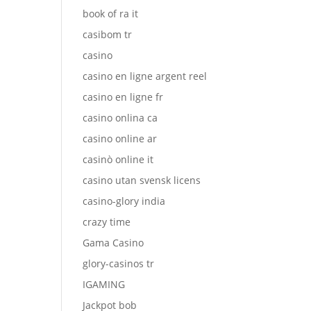
book of ra it
casibom tr
casino
casino en ligne argent reel
casino en ligne fr
casino onlina ca
casino online ar
casinò online it
casino utan svensk licens
casino-glory india
crazy time
Gama Casino
glory-casinos tr
IGAMING
Jackpot bob