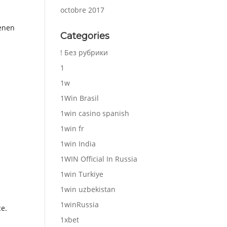
octobre 2017
genen
Categories
! Без рубрики
1
1w
1Win Brasil
1win casino spanish
1win fr
1win India
1WIN Official In Russia
1win Turkiye
1win uzbekistan
1winRussia
ce.
1xbet